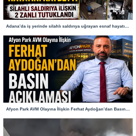
Adana’da iş yerinde silahlı saldırıya uğrayan esnaf hayatını kaybetti
Afyon Park AVM Olayına İlişkin Ferhat Aydoğan’dan Basın Açıklaması