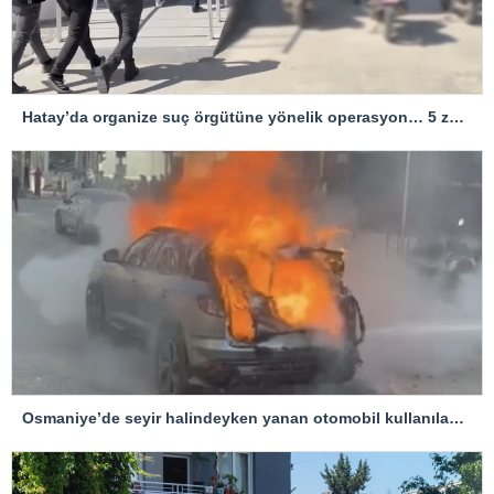
Hatay’da organize suç örgütüne yönelik operasyon… 5 zanlı tutuklandı
Osmaniye’de seyir halindeyken yanan otomobil kullanılamaz hale geldi