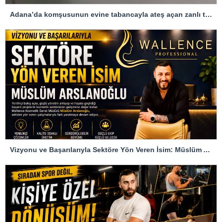
Adana’da komşusunun evine tabancayla ateş açan zanlı tutuklandı
Vizyonu ve Başarılarıyla Sektöre Yön Veren İsim: Müslüm Arslanoğlu