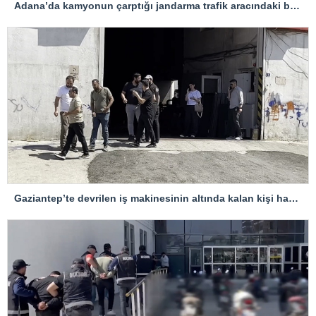
Adana’da kamyonun çarptığı jandarma trafik aracındaki bir personel yaralandı
Gaziantep’te devrilen iş makinesinin altında kalan kişi hayatını kaybetti