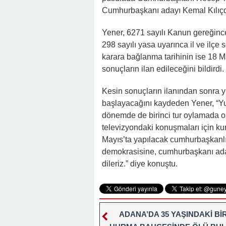
Cumhurbaşkanı adayı Kemal Kılıçdar
Yener, 6271 sayılı Kanun gereğinc
298 sayılı yasa uyarınca il ve ilçe 
karara bağlanma tarihinin ise 18 
sonuçların ilan edileceğini bildirdi.
Kesin sonuçların ilanından sonra y
başlayacağını kaydeden Yener, “Yu
dönemde de birinci tur oylamada o
televizyondaki konuşmaları için kur
Mayıs’ta yapılacak cumhurbaşkanlığ
demokrasisine, cumhurbaşkanı adayl
dileriz.” diye konuştu.
ADANA’DA 35 YAŞINDAKİ BİR