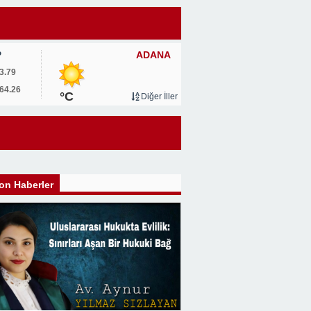
ADANA
P
3.79
64.26
°C
Diğer İller
on Haberler