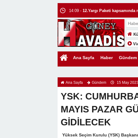
cezasının yarıya indirilmesi (TCK.M.158/4)
14:07 -
Miras Kavgaları Bitecek mi Ye
14:05 -
Uluslararası Hukukta Boşanma
13:58 -
EDEN BULUR!
Kü
13:55 -
Bir Şehrin Hafızasına Düşüle
Vi
13:44 -
Sıcak Bir Güneşten Çok Daha
13:40 -
Kitap Okuyan Çocuklar mı Ba
Ana Sayfa
Haber
Gündem
13:32 -
KIYILAR HALKINDIR, GİRİŞ
13:28 -
WhatsApp Yazışmalarını Üçü
Ana Sayfa
Gündem
15 May 2023
14:11 -
Uluslararası Hukukta Evlilik:
YSK: CUMHURBA
MAYIS PAZAR GÜ
GİDİLECEK
Yüksek Seçim Kurulu (YSK) Başkanı