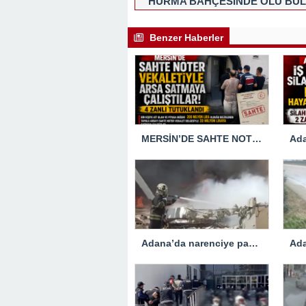
HURMA BAHÇESİNDE ÖLÜ BU
Benzer Haberler
MERSİN’DE SAHTE NOTER VEKALETİULE ARSA SATMAYA ÇALIŞTIRLAR
Adana’da narenciye paketleme fabrikasında çıkan yangın kontrol altına alındı