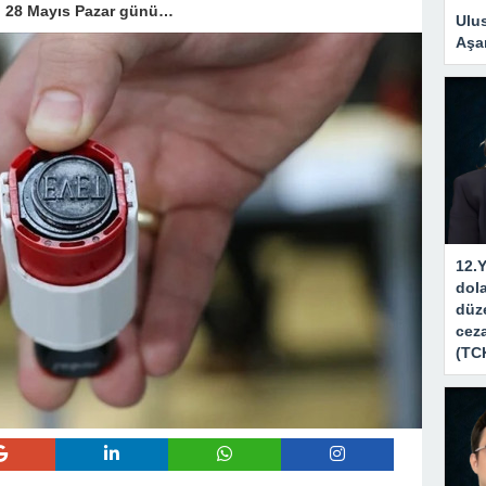
ı, 28 Mayıs Pazar günü…
Ulus
Aşa
12.Y
dola
düze
ceza
(TC