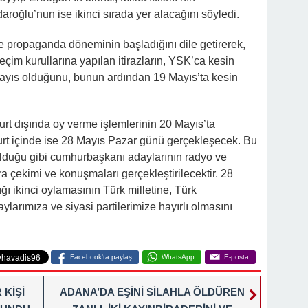
oğlu’nun ise ikinci sırada yer alacağını söyledi.
e propaganda döneminin başladığını dile getirerek,
seçim kurullarına yapılan itirazların, YSK’ca kesin
Mayıs olduğunu, bunun ardından 19 Mayıs’ta kesin
urt dışında oy verme işlemlerinin 20 Mayıs’ta
rt içinde ise 28 Mayıs Pazar günü gerçekleşecek. Bu
lduğu gibi cumhurbaşkanı adaylarının radyo ve
a çekimi ve konuşmaları gerçekleştirilecektir. 28
ı ikinci oylamasının Türk milletine, Türk
arımıza ve siyasi partilerimize hayırlı olmasını
Facebook'ta paylaş
WhatsApp
E-posta
 KİŞİ
ADANA’DA EŞİNİ SİLAHLA ÖLDÜREN