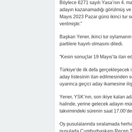
Böylece 6271 sayılı Yasa’nın 4. ma
adayın kazanamadığı görülmüş ve 
Mayıs 2023 Pazar günü ikinci tur 
verilmiştir.”
Başkan Yener, ikinci tur oylamanın
partilere hayırlı olmasını diledi.
“Kesin sonuçlar 19 Mayıs’ta ilan ed
Türkiye’de ilk defa gerçekleşecek i
aday listesinin ilan edilmesinden
uyarınca geçici aday ikamesine iliş
Yener, YSK’nın, son ikiye kalan ad
halinde, yerine gelecek adayın mür
takvimindeki sürenin saat 17.00’den
Oy pusulalarında sıralamada herhan
pusulada Cumhurbaşkanı Recep Tayyi