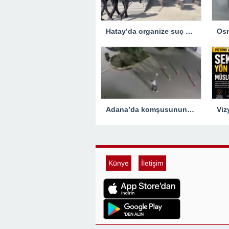
Hatay’da organize suç örgütüne yönelik operasyon… 5 zanlı tutuklandı
Adana’da komşusunun evine tabancayla ateş açan zanlı tutuklandı
Künye
İletişim