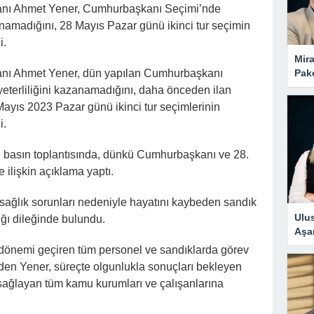
nı Ahmet Yener, Cumhurbaşkanı Seçimi’nde
anamadığını, 28 Mayıs Pazar günü ikinci tur seçimin
i.
Mira
Pake
nı Ahmet Yener, dün yapılan Cumhurbaşkanı
yeterliliğini kazanamadığını, daha önceden ilan
ayıs 2023 Pazar günü ikinci tur seçimlerinin
i.
ği basın toplantısında, dünkü Cumhurbaşkanı ve 28.
 ilişkin açıklama yaptı.
sağlık sorunları nedeniyle hayatını kaybeden sandık
Ulus
ığı dileğinde bulundu.
Aşa
 dönemi geçiren tüm personel ve sandıklarda görev
den Yener, süreçte olgunlukla sonuçları bekleyen
sağlayan tüm kamu kurumları ve çalışanlarına