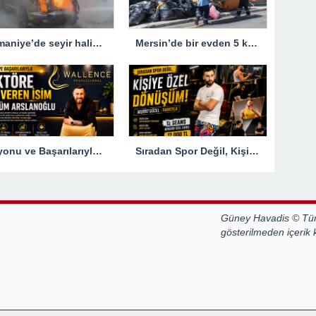
Osmaniye’de seyir halindeyken yanan otomobil kullanılamaz hale geldi
Mersin’de bir evden 5 kamyon çöp çıkarıldı
Vizyonu ve Başarılarıyla Sektöre Yön Veren İsim: Müslüm Arslanoğlu
Sıradan Spor Değil, Kişiye Özel Dönüşüm! Murat Güzel Farkıyla
Güney Havadis © Tüm
gösterilmeden içerik