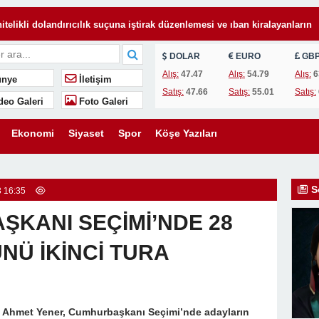
ni Yargı Paketi Ne Getiriyor
: Sınırları Aşan Bir Hukuki Süreç
DOLAR
EURO
GB
Alış:
47.47
Alış:
54.79
Alış:
6
nye
İletişim
n Vefa Nişanesi
Satış:
47.66
Satış:
55.01
Satış:
deo Galeri
Foto Galeri
 Fazlası: Çukurova’da Zafer
şarılı Olur, Yoksa Kitap Okunan Çocuklar mı?
Ekonomi
Siyaset
Spor
Köşe Yazıları
 ÜCRETİ HUKUKA AYKIRIDIR!
ncü Kişilerle Paylaşmak Suç Mudur?
S
 16:35
 Sınırları Aşan Bir Hukuki Bağ
ŞKANI SEÇİMİ’NDE 28
NÜ İKİNCİ TURA
 Ahmet Yener, Cumhurbaşkanı Seçimi’nde adayların