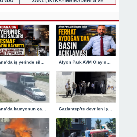
LUNDU
ZANLI, İKİ KAYINBİRADERİNİ VE
HALASINI YARALADI
Adana’da iş yerinde silahlı saldırıya uğrayan esnaf hayatını kaybetti
Afyon Park AVM Olayına İlişkin Ferhat Aydoğan’dan Basın Açıklaması
Adana’da kamyonun çarptığı jandarma trafik aracındaki bir personel yaralandı
Gaziantep’te devrilen iş makinesinin altında kalan kişi hayatını kaybetti