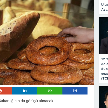
Ulus
Aşa
12.Y
dola
düze
ceza
(TC
t Bakanlığının da görüşü alınacak