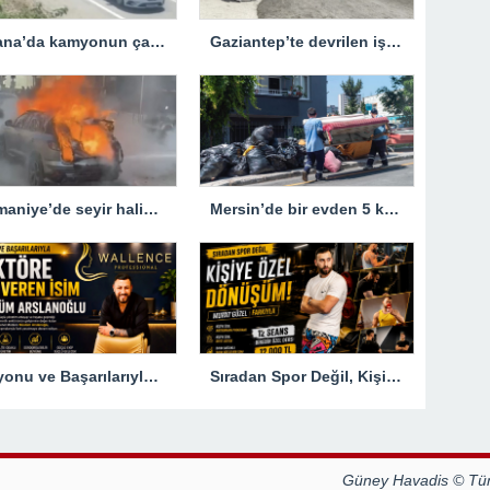
Adana’da kamyonun çarptığı jandarma trafik aracındaki bir personel yaralandı
Gaziantep’te devrilen iş makinesinin altında kalan kişi hayatını kaybetti
Osmaniye’de seyir halindeyken yanan otomobil kullanılamaz hale geldi
Mersin’de bir evden 5 kamyon çöp çıkarıldı
Vizyonu ve Başarılarıyla Sektöre Yön Veren İsim: Müslüm Arslanoğlu
Sıradan Spor Değil, Kişiye Özel Dönüşüm! Murat Güzel Farkıyla
Güney Havadis © Tüm