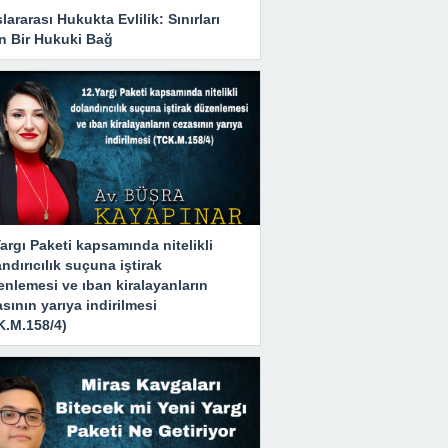
lararası Hukukta Evlilik: Sınırları
n Bir Hukuki Bağ
argı Paketi kapsamında nitelikli
ndırıcılık suçuna iştirak
nlemesi ve ıban kiralayanların
sının yarıya indirilmesi
K.M.158/4)