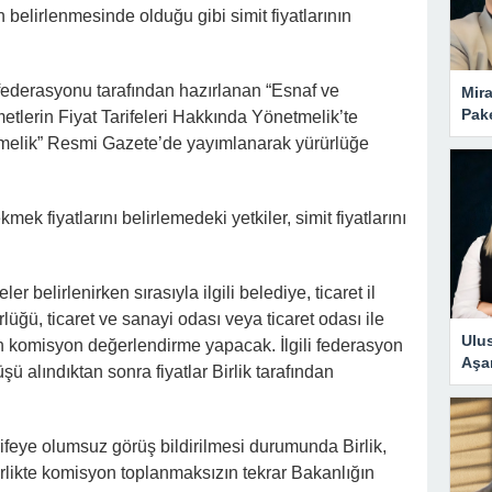
n belirlenmesinde olduğu gibi simit fiyatlarının
federasyonu tarafından hazırlanan “Esnaf ve
Mira
Pake
etlerin Fiyat Tarifeleri Hakkında Yönetmelik’te
tmelik” Resmi Gazete’de yayımlanarak yürürlüğe
ek fiyatlarını belirlemedeki yetkiler, simit fiyatlarını
eler belirlenirken sırasıyla ilgili belediye, ticaret il
üğü, ticaret ve sanayi odası veya ticaret odası ile
Ulus
şan komisyon değerlendirme yapacak. İlgili federasyon
Aşa
ü alındıktan sonra fiyatlar Birlik tarafından
rifeye olumsuz görüş bildirilmesi durumunda Birlik,
birlikte komisyon toplanmaksızın tekrar Bakanlığın