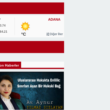
ADANA
P
3.74
64.21
°C
Diğer İller
on Haberler