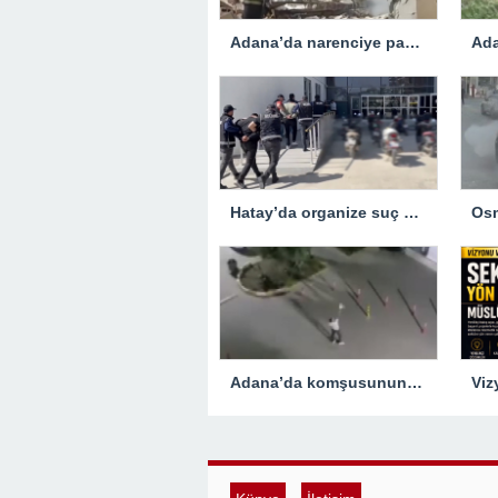
Adana’da narenciye paketleme fabrikasında çıkan yangın kontrol altına alındı
Hatay’da organize suç örgütüne yönelik operasyon… 5 zanlı tutuklandı
Adana’da komşusunun evine tabancayla ateş açan zanlı tutuklandı