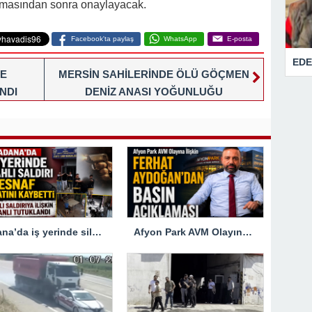
nmasından sonra onaylayacak.
Facebook'ta paylaş
WhatsApp
E-posta
EDE
DE
MERSİN SAHİLERİNDE ÖLÜ GÖÇMEN
NDI
DENİZ ANASI YOĞUNLUĞU
YAŞANIYOR
Adana’da iş yerinde silahlı saldırıya uğrayan esnaf hayatını kaybetti
Afyon Park AVM Olayına İlişkin Ferhat Aydoğan’dan Basın Açıklaması