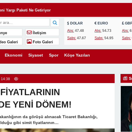
ni Yargı Paketi Ne Getiriyor
: Sınırları Aşan Bir Hukuki Süreç
DOLAR
EURO
GB
Alış:
47.48
Alış:
54.73
Alış:
6
nye
İletişim
n Vefa Nişanesi
Satış:
47.67
Satış:
54.95
Satış:
deo Galeri
Foto Galeri
 Fazlası: Çukurova’da Zafer
şarılı Olur, Yoksa Kitap Okunan Çocuklar mı?
Ekonomi
Siyaset
Spor
Köşe Yazıları
 ÜCRETİ HUKUKA AYKIRIDIR!
ncü Kişilerle Paylaşmak Suç Mudur?
S
 14:38
 Sınırları Aşan Bir Hukuki Bağ
 FİYATLARININ
DE YENİ DÖNEM!
 Bakanlığının da görüşü alınacak Ticaret Bakanlığı,
lduğu gibi simit fiyatlarının…