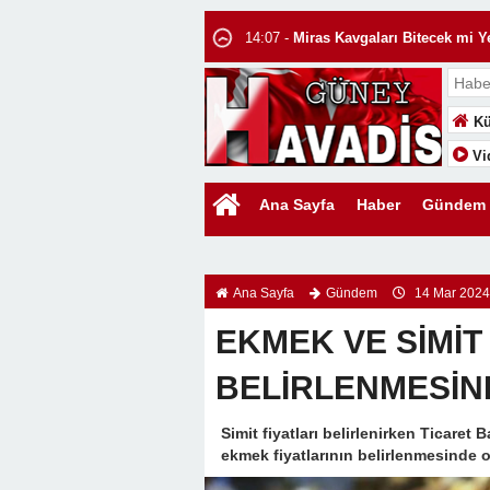
cezasının yarıya indirilmesi (TCK.M.158/4)
14:07 -
Miras Kavgaları Bitecek mi Ye
14:05 -
Uluslararası Hukukta Boşanma
13:58 -
EDEN BULUR!
Kü
13:55 -
Bir Şehrin Hafızasına Düşüle
Vi
13:44 -
Sıcak Bir Güneşten Çok Daha
13:40 -
Kitap Okuyan Çocuklar mı Ba
Ana Sayfa
Haber
Gündem
13:32 -
KIYILAR HALKINDIR, GİRİŞ
13:28 -
WhatsApp Yazışmalarını Üçü
Ana Sayfa
Gündem
14 Mar 2024
14:11 -
Uluslararası Hukukta Evlilik:
EKMEK VE SİMİT
BELİRLENMESİN
Simit fiyatları belirlenirken Ticaret
ekmek fiyatlarının belirlenmesinde o