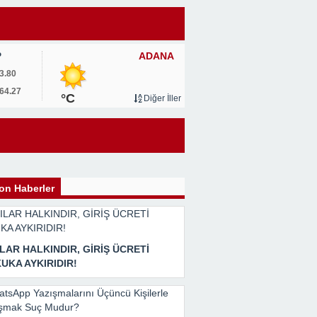
ADANA
P
3.80
64.27
°C
Diğer İller
on Haberler
ILAR HALKINDIR, GİRİŞ ÜCRETİ
UKA AYKIRIDIR!