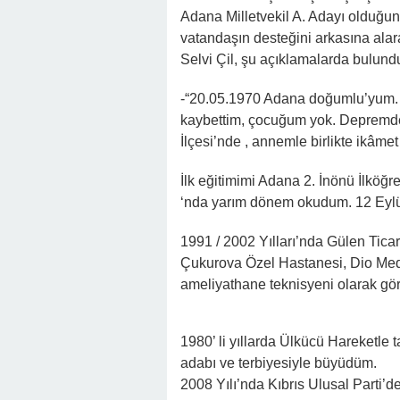
Adana Milletvekil A. Adayı olduğun
vatandaşın desteğini arkasına alarak
Selvi Çil, şu açıklamalarda bulund
-“20.05.1970 Adana doğumlu’yum. 1
kaybettim, çocuğum yok. Depremde
İlçesi’nde , annemle birlikte ikâme
İlk eğitimimi Adana 2. İnönü İlköğr
‘nda yarım dönem okudum. 12 Eylü
1991 / 2002 Yılları’nda Gülen Tica
Çukurova Özel Hastanesi, Dio Med
ameliyathane teknisyeni olarak gö
1980’ li yıllarda Ülkücü Hareketle t
adabı ve terbiyesiyle büyüdüm.
2008 Yılı’nda Kıbrıs Ulusal Parti’de