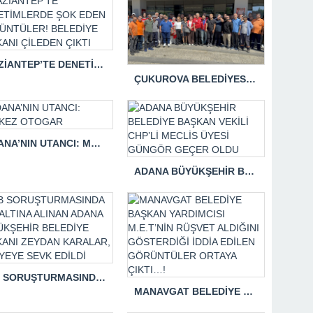
GAZİANTEP’TE DENETİMLERDE ŞOK EDEN GÖRÜNTÜLER! BELEDİYE BAŞKANI ÇİLEDEN ÇIKTI
ÇUKUROVA BELEDİYESİNDE BİR GRUP İŞÇİ MAAŞLARINI EKSİK ALDIKLARI GETEKÇESİYLE EYLEM YAPTI…
ADANA’NIN UTANCI: MERKEZ OTOGAR
ADANA BÜYÜKŞEHİR BELEDİYE BAŞKAN VEKİLİ CHP’Lİ MECLİS ÜYESİ GÜNGÖR GEÇER OLDU
İBB SORUŞTURMASINDA GÖZALTINA ALINAN ADANA BÜYÜKŞEHİR BELEDİYE BAŞKANI ZEYDAN KARALAR, ADLİYEYE SEVK EDİLDİ
MANAVGAT BELEDİYE BAŞKAN YARDIMCISI M.E.T’NİN RÜŞVET ALDIĞINI GÖSTERDİĞİ İDDİA EDİLEN GÖRÜNTÜLER ORTAYA ÇIKTI…!