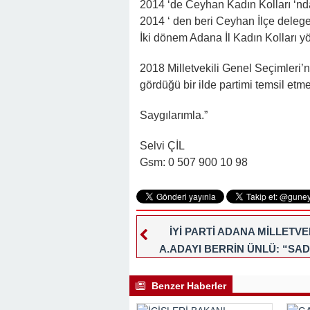
2014 ‘de Ceyhan Kadın Kolları ‘nd
2014 ‘ den beri Ceyhan İlçe delege
İki dönem Adana İl Kadın Kolları 
2018 Milletvekili Genel Seçimleri
gördüğü bir ilde partimi temsil et
Saygılarımla.”
Selvi ÇİL
Gsm: 0 507 900 10 98
İYİ PARTİ ADANA MİLLETVE
A.ADAYI BERRİN ÜNLÜ: “SA
SEÇİM DÖNEMİNDE DEĞİL! 
ZAMAN SİZİN YANINIZDA OLAC
Benzer Haberler