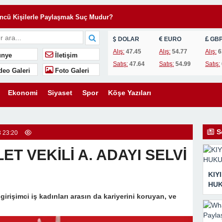
 ÜCRETİ HUKUKA AYKIRIDIR!
ncü Kişilerle Paylaşmak Suç Mudur?
ruları
DOLAR
EURO
GB
VEKALETİULE ARSA SATMAYA ÇALIŞTIRLAR
Alış:
47.45
Alış:
54.77
Alış:
6
nye
İletişim
aldırıya uğrayan esnaf hayatını kaybetti
Satış:
47.64
Satış:
54.99
Satış:
deo Galeri
Foto Galeri
KTUP!”
…
Ekonomi
Siyaset
Spor
Köşe Yazıları
kin Ferhat Aydoğan’dan Basın Açıklaması
 fabrikasında çıkan yangın kontrol altına alındı
S
 23:20
andarma trafik aracındaki bir personel yaralandı
T VEKİLİ A. ADAYI SELVİ
 ÜCRETİ HUKUKA AYKIRIDIR!
KIY
HUK
irişimci iş kadınları arasın da kariyerini koruyan, ve