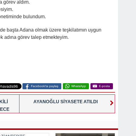
a görev aldım.
siyim.
yönetiminde bulundum.
’nde başta Adana olmak üzere teşkilatımın uygun
mek adına görev talep etmekteyim.
Facebook'ta paylaş
WhatsApp
E-posta
KİLİ
AYANOĞLU SİYASETE ATILDI
DECE
HER
AĞIM”