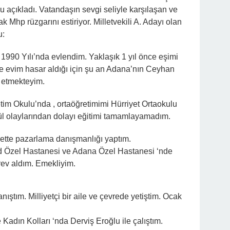
u açıkladı. Vatandaşın sevgi seliyle karşılaşan ve
 Mhp rüzgarını estiriyor. Milletvekili A. Adayı olan
u:
990 Yılı’nda evlendim. Yaklaşık 1 yıl önce eşimi
 evim hasar aldığı için şu an Adana’nın Ceyhan
t etmekteyim.
etim Okulu’nda , ortaöğretimimi Hürriyet Ortaokulu
l olaylarından dolayı eğitimi tamamlayamadım.
rette pazarlama danışmanlığı yaptım.
 Özel Hastanesi ve Adana Özel Hastanesi ‘nde
rev aldım. Emekliyim.
anıştım. Milliyetçi bir aile ve çevrede yetiştim. Ocak
 Kadın Kolları ‘nda Derviş Eroğlu ile çalıştım.