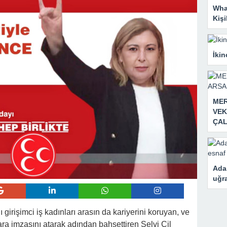
Wha
Kiş
İkin
MER
VEK
ÇAL
Adan
uğra
girişimci iş kadınları arasın da kariyerini koruyan, ve
ara imzasını atarak adından bahsettiren Selvi Çil