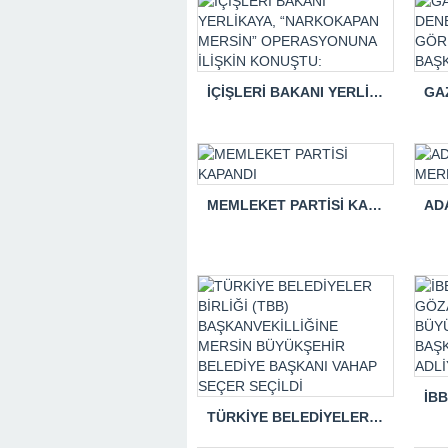
İÇİŞLERİ BAKANI YERLİKAYA, “NARKOKAPAN MERSİN” OPERASYONUNA İLİŞKİN KONUŞTU:
MEMLEKET PARTİSİ KAPANDI
TÜRKİYE BELEDİYELER BİRLİĞİ (TBB) BAŞKANVEKİLLİĞİNE MERSİN BÜYÜKŞEHİR BELEDİYE BAŞKANI VAHAP SEÇER SEÇİLDİ