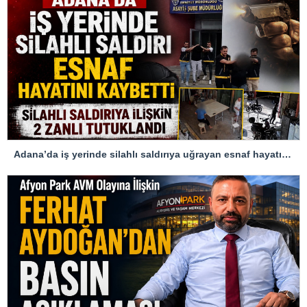
Adana’da iş yerinde silahlı saldırıya uğrayan esnaf hayatını kaybetti