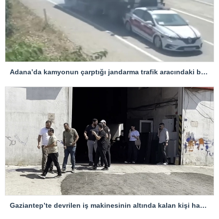
Adana’da kamyonun çarptığı jandarma trafik aracındaki bir personel yaralandı
Gaziantep’te devrilen iş makinesinin altında kalan kişi hayatını kaybetti