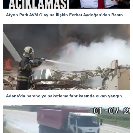
Afyon Park AVM Olayına İlişkin Ferhat Aydoğan’dan Basın Açıklaması
Adana’da narenciye paketleme fabrikasında çıkan yangın kontrol altına alındı