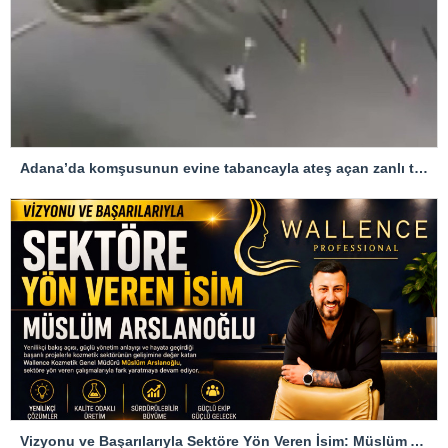
Adana’da komşusunun evine tabancayla ateş açan zanlı tutuklandı
Vizyonu ve Başarılarıyla Sektöre Yön Veren İsim: Müslüm Arslanoğlu