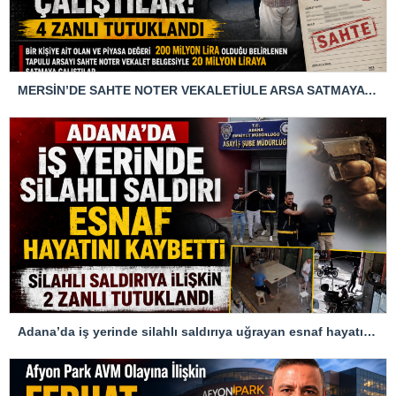
MERSİN’DE SAHTE NOTER VEKALETİULE ARSA SATMAYA ÇALIŞTIRLAR
Adana’da iş yerinde silahlı saldırıya uğrayan esnaf hayatını kaybetti