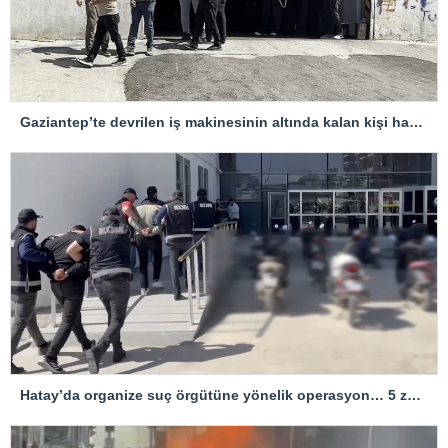
Gaziantep’te devrilen iş makinesinin altında kalan kişi hayatını kaybetti
Hatay’da organize suç örgütüne yönelik operasyon… 5 zanlı tutuklandı