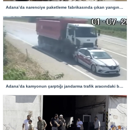
Adana’da narenciye paketleme fabrikasında çıkan yangın kontrol altına alındı
Adana’da kamyonun çarptığı jandarma trafik aracındaki bir personel yaralandı