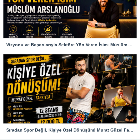
Vizyonu ve Başarılarıyla Sektöre Yön Veren İsim: Müslüm Arslanoğlu
Sıradan Spor Değil, Kişiye Özel Dönüşüm! Murat Güzel Farkıyla