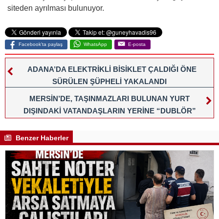
siteden ayrılması bulunuyor.
Facebook'ta paylaş
WhatsApp
E-posta
ADANA’DA ELEKTRİKLİ BİSİKLET ÇALDIĞI ÖNE
SÜRÜLEN ŞÜPHELİ YAKALANDI
MERSİN’DE, TAŞINMAZLARI BULUNAN YURT
DIŞINDAKİ VATANDAŞLARIN YERİNE “DUBLÖR”
KULLANARAK DOLANDIRICILIK YAPTIKLARI İDDİA
EDİLEN 21 ŞÜPHELİ YAKALANDI
Benzer Haberler