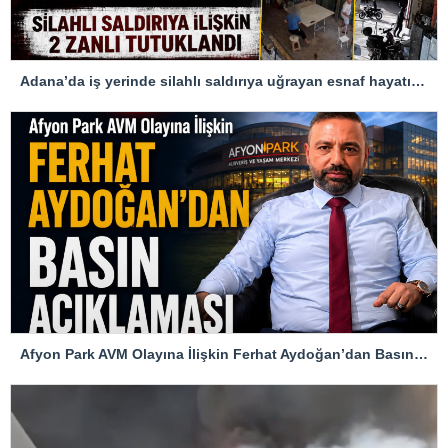
Adana’da iş yerinde silahlı saldırıya uğrayan esnaf hayatını kaybetti
Afyon Park AVM Olayına İlişkin Ferhat Aydoğan’dan Basın Açıklaması