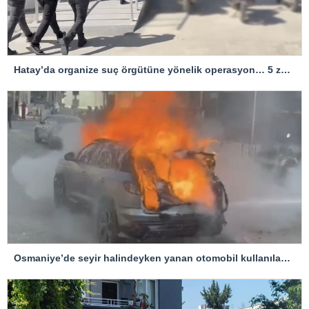
Hatay’da organize suç örgütüne yönelik operasyon… 5 zanlı tutuklandı
Osmaniye’de seyir halindeyken yanan otomobil kullanılamaz hale geldi