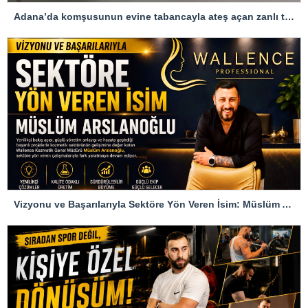
Adana’da komşusunun evine tabancayla ateş açan zanlı tutuklandı
Vizyonu ve Başarılarıyla Sektöre Yön Veren İsim: Müslüm Arslanoğlu