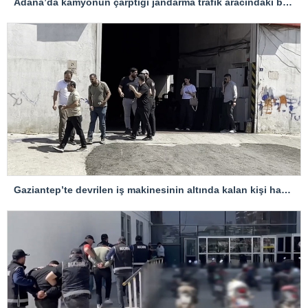
Adana’da kamyonun çarptığı jandarma trafik aracındaki bir personel yaralandı
Gaziantep’te devrilen iş makinesinin altında kalan kişi hayatını kaybetti