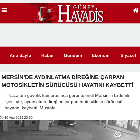
Ana Sayfa
Haber
Gündem
Ekonomi
Siyaset
MERSİN’DE AYDINLATMA DİREĞİNE ÇARPAN
MOTOSİKLETİN SÜRÜCÜSÜ HAYATINI KAYBETTİ
– Kaza anı güvelik kamerasınca görüntülendi Mersin’in Erdemli
ilçesinde, aydınlatma direğine çarpan motosikletin sürücüsü
hayatını kaybetti. Mustafa…
10 Ağu 2023 23:50