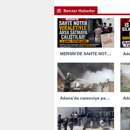
Benzer Haberler
MERSİN’DE SAHTE NOTER VEKALETİULE ARSA SATMAYA ÇALIŞTIRLAR
Adana’da narenciye paketleme fabrikasında çıkan yangın kontrol altına alındı