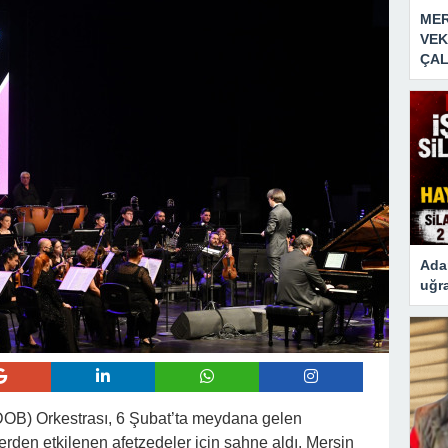
MER
VEK
ÇAL
Adan
uğra
DOB) Orkestrası, 6 Şubat’ta meydana gelen
en etkilenen afetzedeler için sahne aldı. Mersin