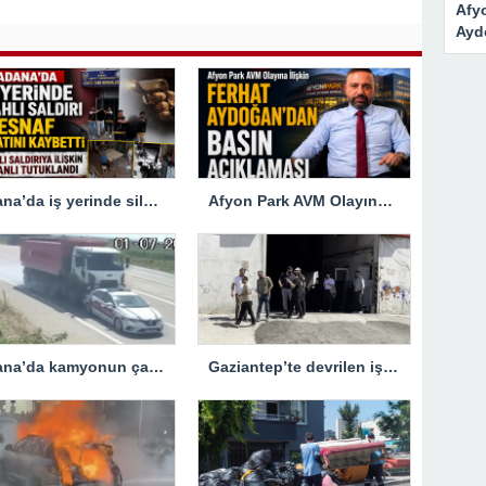
YAKALANDI…
Afyo
Ayd
Adana’da iş yerinde silahlı saldırıya uğrayan esnaf hayatını kaybetti
Afyon Park AVM Olayına İlişkin Ferhat Aydoğan’dan Basın Açıklaması
Adana’da kamyonun çarptığı jandarma trafik aracındaki bir personel yaralandı
Gaziantep’te devrilen iş makinesinin altında kalan kişi hayatını kaybetti