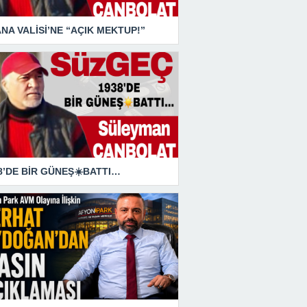
NA VALİSİ’NE “AÇIK MEKTUP!”
8’DE BİR GÜNEŞ☀️BATTI…