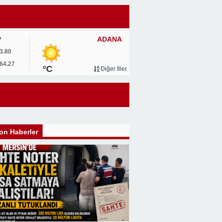
ADANA
P
3.80
64.27
°C
Diğer İller
on Haberler