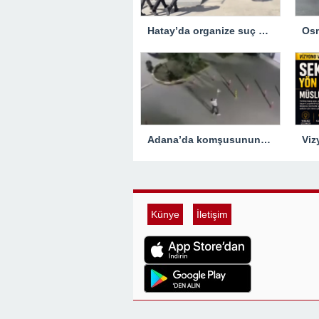
Hatay’da organize suç örgütüne yönelik operasyon… 5 zanlı tutuklandı
Adana’da komşusunun evine tabancayla ateş açan zanlı tutuklandı
Künye
İletişim