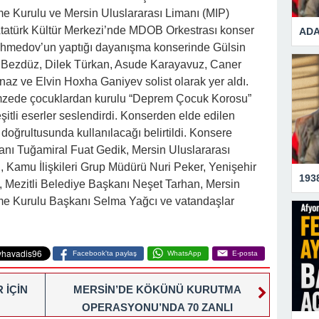
me Kurulu ve Mersin Uluslararası Limanı (MIP)
i Atatürk Kültür Merkezi’nde MDOB Orkestrası konser
ADA
Rahmedov’un yaptığı dayanışma konserinde Gülsin
t Bezdüz, Dilek Türkan, Asude Karayavuz, Caner
az ve Elvin Hoxha Ganiyev solist olarak yer aldı.
mzede çocuklardan kurulu “Deprem Çocuk Korosu”
tli eserler seslendirdi. Konserden elde edilen
 doğrultusunda kullanılacağı belirtildi. Konsere
nı Tuğamiral Fuat Gedik, Mersin Uluslararası
 Kamu İlişkileri Grup Müdürü Nuri Peker, Yenişehir
193
, Mezitli Belediye Başkanı Neşet Tarhan, Mersin
tme Kurulu Başkanı Selma Yağcı ve vatandaşlar
Facebook'ta paylaş
WhatsApp
E-posta
 İÇİN
MERSİN’DE KÖKÜNÜ KURUTMA
OPERASYONU’NDA 70 ZANLI