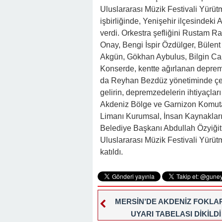
Uluslararası Müzik Festivali Yürüt
işbirliğinde, Yenişehir ilçesindek
verdi. Orkestra şefliğini Rustam 
Onay, Bengi İspir Özdülger, Bülen
Akgün, Gökhan Aybulus, Bilgin Can
Konserde, kentte ağırlanan depre
da Reyhan Bezdüz yönetiminde çeşi
gelirin, depremzedelerin ihtiyaçları
Akdeniz Bölge ve Garnizon Komuta
Limanı Kurumsal, İnsan Kaynakları,
Belediye Başkanı Abdullah Özyiğit
Uluslararası Müzik Festivali Yürü
katıldı.
MERSİN’DE AKDENİZ FOKLAR
UYARI TABELASI DİKİLDİ