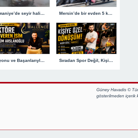
Osmaniye’de seyir halindeyken yanan otomobil kullanılamaz hale geldi
Mersin’de bir evden 5 kamyon çöp çıkarıldı
Vizyonu ve Başarılarıyla Sektöre Yön Veren İsim: Müslüm Arslanoğlu
Sıradan Spor Değil, Kişiye Özel Dönüşüm! Murat Güzel Farkıyla
Güney Havadis © Tüm
gösterilmeden içerik