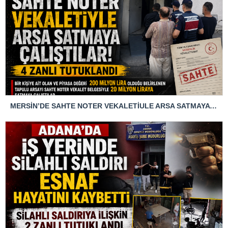
MERSİN’DE SAHTE NOTER VEKALETİULE ARSA SATMAYA ÇALIŞTIRLAR