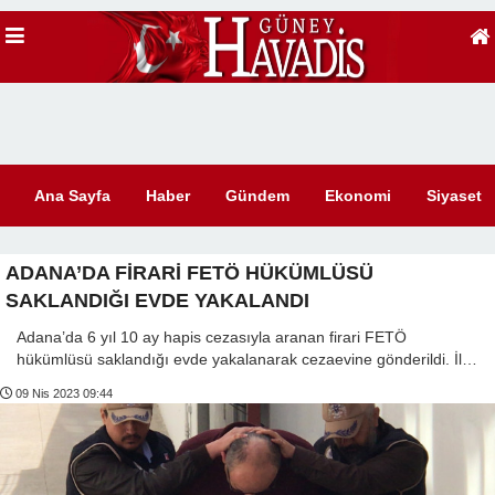
Ana Sayfa
Haber
Gündem
Ekonomi
Siyaset
ADANA’DA FİRARİ FETÖ HÜKÜMLÜSÜ
SAKLANDIĞI EVDE YAKALANDI
Adana’da 6 yıl 10 ay hapis cezasıyla aranan firari FETÖ
hükümlüsü saklandığı evde yakalanarak cezaevine gönderildi. İl…
09 Nis 2023 09:44