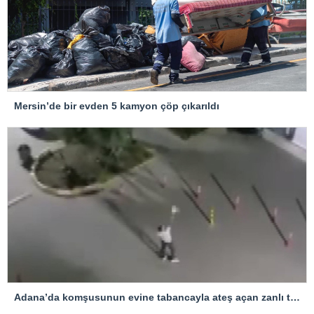
Mersin’de bir evden 5 kamyon çöp çıkarıldı
Adana’da komşusunun evine tabancayla ateş açan zanlı tutuklandı