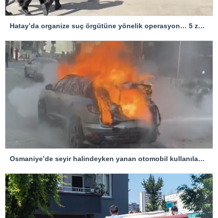
Hatay’da organize suç örgütüne yönelik operasyon… 5 zanlı tutuklandı
Osmaniye’de seyir halindeyken yanan otomobil kullanılamaz hale geldi