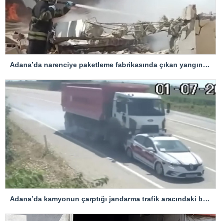
Adana’da narenciye paketleme fabrikasında çıkan yangın kontrol altına alındı
Adana’da kamyonun çarptığı jandarma trafik aracındaki bir personel yaralandı