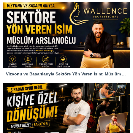
Vizyonu ve Başarılarıyla Sektöre Yön Veren İsim: Müslüm Arslanoğlu