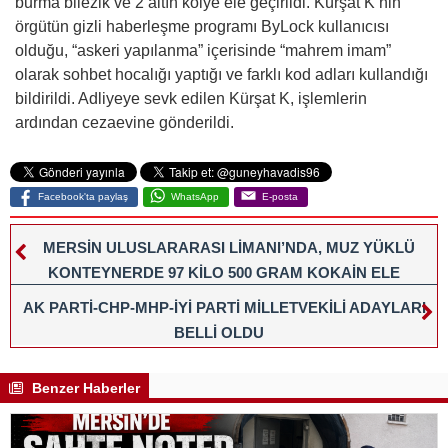
burma bilezik ve 2 altın kolye ele geçirildi. Kürşat K’nin
örgütün gizli haberleşme programı ByLock kullanıcısı
olduğu, “askeri yapılanma” içerisinde “mahrem imam”
olarak sohbet hocalığı yaptığı ve farklı kod adları kullandığı
bildirildi. Adliyeye sevk edilen Kürşat K, işlemlerin
ardından cezaevine gönderildi.
Facebook'ta paylaş
WhatsApp
E-posta
MERSİN ULUSLARARASI LİMANI’NDA, MUZ YÜKLÜ
KONTEYNERDE 97 KİLO 500 GRAM KOKAİN ELE
GEÇİRİLDİ
AK PARTİ-CHP-MHP-İYİ PARTİ MİLLETVEKİLİ ADAYLARI
BELLİ OLDU
Benzer Haberler