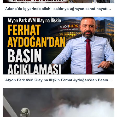
Adana’da iş yerinde silahlı saldırıya uğrayan esnaf hayatını kaybetti
Afyon Park AVM Olayına İlişkin Ferhat Aydoğan’dan Basın Açıklaması