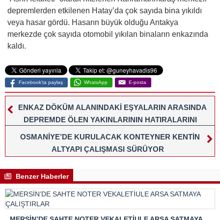
depremlerden etkilenen Hatay’da çok sayıda bina yıkıldı
veya hasar gördü. Hasarın büyük olduğu Antakya
merkezde çok sayıda otomobil yıkılan binaların enkazında
kaldı.
Facebook'ta paylaş
WhatsApp
E-posta
ENKAZ DÖKÜM ALANINDAKİ EŞYALARIN ARASINDA
DEPREMDE ÖLEN YAKINLARININ HATIRALARINI
ARIYORLAR
OSMANİYE’DE KURULACAK KONTEYNER KENTİN
ALTYAPI ÇALIŞMASI SÜRÜYOR
Benzer Haberler
MERSİN’DE SAHTE NOTER VEKALETİULE ARSA SATMAYA ÇALIŞTIRLAR