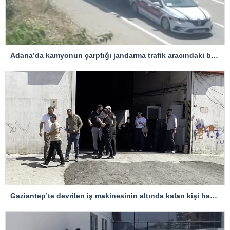
Adana’da kamyonun çarptığı jandarma trafik aracındaki bir personel yaralandı
Gaziantep’te devrilen iş makinesinin altında kalan kişi hayatını kaybetti