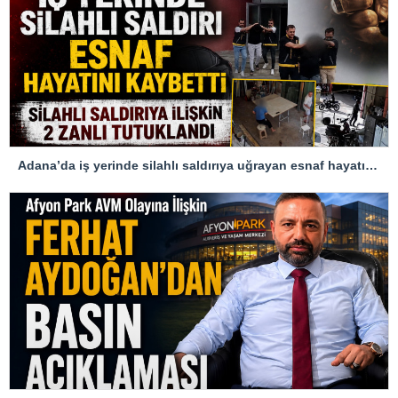
Adana’da iş yerinde silahlı saldırıya uğrayan esnaf hayatını kaybetti