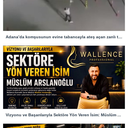
Adana’da komşusunun evine tabancayla ateş açan zanlı tutuklandı
Vizyonu ve Başarılarıyla Sektöre Yön Veren İsim: Müslüm Arslanoğlu