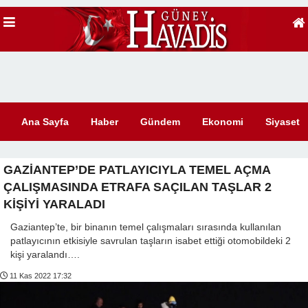
Ana Sayfa
Haber
Gündem
Ekonomi
Siyaset
GAZİANTEP’DE PATLAYICIYLA TEMEL AÇMA
ÇALIŞMASINDA ETRAFA SAÇILAN TAŞLAR 2
KİŞİYİ YARALADI
Gaziantep’te, bir binanın temel çalışmaları sırasında kullanılan
patlayıcının etkisiyle savrulan taşların isabet ettiği otomobildeki 2
kişi yaralandı….
11 Kas 2022 17:32