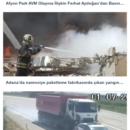
Afyon Park AVM Olayına İlişkin Ferhat Aydoğan’dan Basın Açıklaması
Adana’da narenciye paketleme fabrikasında çıkan yangın kontrol altına alındı