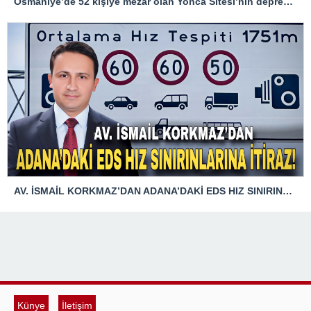
Osmaniye’de 52 kişiye mezar olan Yonca Sitesi’nin depremde yıkılmasına ilişkin davada 4 sanığa hapis cezası
AV. İSMAİL KORKMAZ’DAN ADANA’DAKİ EDS HIZ SINIRINLARINA İTİRAZ!
Künye
İletişim