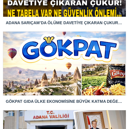
ADANA SARIÇAM’DA ÖLÜME DAVETİYE ÇIKARAN ÇUKUR! NE TABELA VAR NE GÜVENLİK ÖNLEMİ…
GÖKPAT GIDA ÜLKE EKONOMİSİNE BÜYÜK KATMA DEĞER SUNUYOR