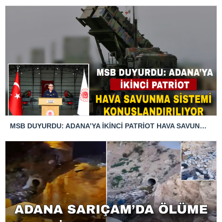
MSB DUYURDU: ADANA’YA İKİNCİ PATRİOT HAVA SAVUNMA SİSTEMİ KONUŞLANDIRILIYOR