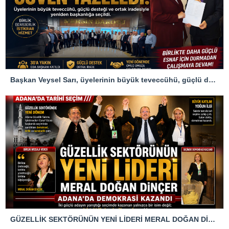
Başkan Veysel Sarı, üyelerinin büyük teveccühü, güçlü desteği ve ortak iradesiyle yeniden başkanlığa seçilerek güven tazeledi
GÜZELLİK SEKTÖRÜNÜN YENİ LİDERİ MERAL DOĞAN DİNÇER ADANA’DA DEMOKRASİ KAZANDI