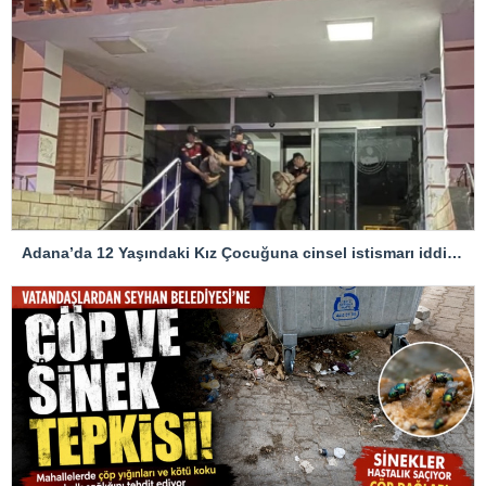
Adana’da 12 Yaşındaki Kız Çocuğuna cinsel istismarı iddiası