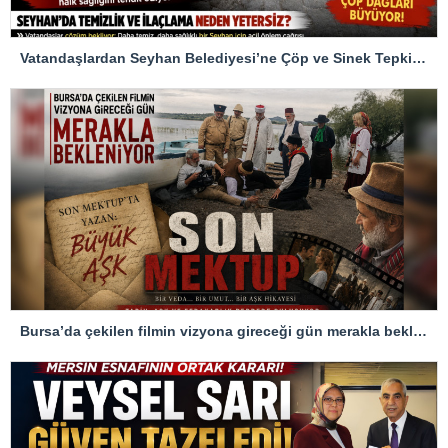
Vatandaşlardan Seyhan Belediyesi’ne Çöp ve Sinek Tepkisi…!
Bursa’da çekilen filmin vizyona gireceği gün merakla bekleniyor