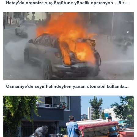
Hatay’da organize suç örgütüne yönelik operasyon… 5 zanlı tutuklandı
Osmaniye’de seyir halindeyken yanan otomobil kullanılamaz hale geldi