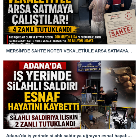
MERSİN’DE SAHTE NOTER VEKALETİULE ARSA SATMAYA ÇALIŞTIRLAR
Adana’da iş yerinde silahlı saldırıya uğrayan esnaf hayatını kaybetti