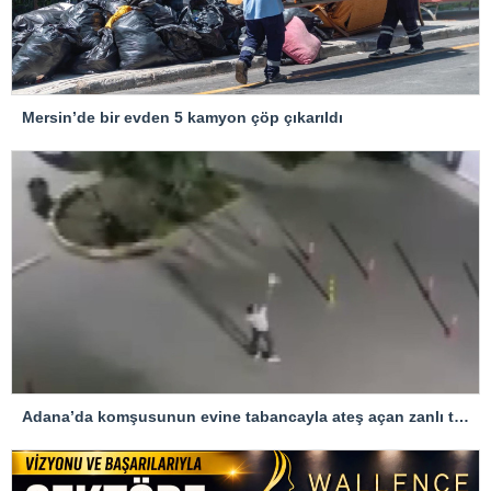
Mersin’de bir evden 5 kamyon çöp çıkarıldı
Adana’da komşusunun evine tabancayla ateş açan zanlı tutuklandı