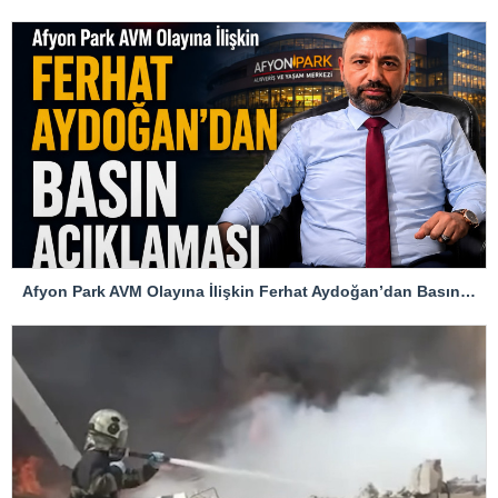
Afyon Park AVM Olayına İlişkin Ferhat Aydoğan’dan Basın Açıklaması