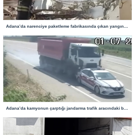
Adana’da narenciye paketleme fabrikasında çıkan yangın kontrol altına alındı
Adana’da kamyonun çarptığı jandarma trafik aracındaki bir personel yaralandı