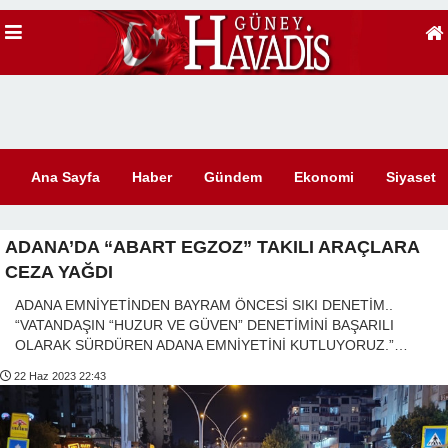
Ana Sayfa
Haber
Gündem
Ekonomi
Siyaset
ADANA’DA “ABART EGZOZ” TAKILI ARAÇLARA
CEZA YAĞDI
ADANA EMNİYETİNDEN BAYRAM ÖNCESİ SIKI DENETİM..
“VATANDAŞIN “HUZUR VE GÜVEN” DENETİMİNİ BAŞARILI
OLARAK SÜRDÜREN ADANA EMNİYETİNİ KUTLUYORUZ.”…
22 Haz 2023 22:43