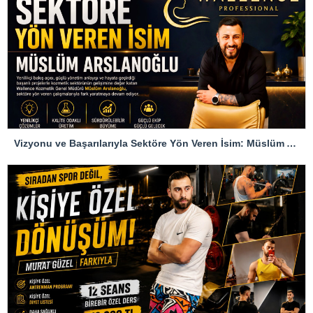
Vizyonu ve Başarılarıyla Sektöre Yön Veren İsim: Müslüm Arslanoğlu