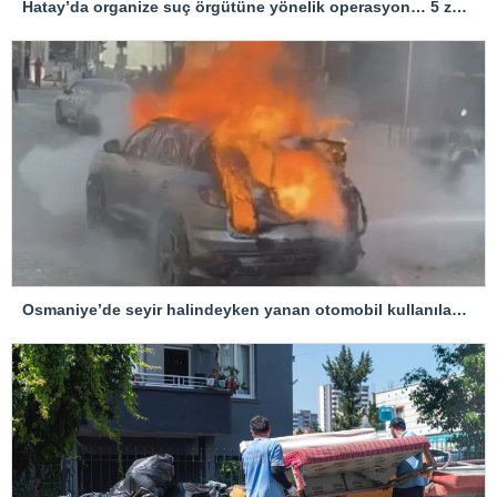
Hatay’da organize suç örgütüne yönelik operasyon… 5 zanlı tutuklandı
Osmaniye’de seyir halindeyken yanan otomobil kullanılamaz hale geldi