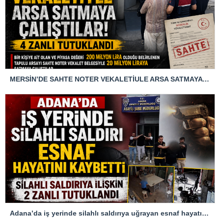
MERSİN’DE SAHTE NOTER VEKALETİULE ARSA SATMAYA ÇALIŞTIRLAR
Adana’da iş yerinde silahlı saldırıya uğrayan esnaf hayatını kaybetti