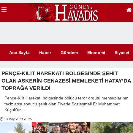
Ana Sayfa
Haber
Gündem
Ekonomi
Siyaset
PENÇE-KİLİT HAREKATI BÖLGESİNDE ŞEHİT
OLAN ASKERİN CENAZESİ MEMLEKETİ HATAY’DA
TOPRAĞA VERİLDİ
Pençe-Kilit Harekatı bölgesinde bölücü terör örgütü mensuplarının
taciz atışı sonucu şehit olan Piyade Sözleşmeli Er Muhammet
Küçük’ün…
13 May 2023 20:25