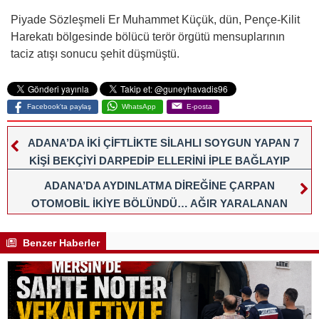
Piyade Sözleşmeli Er Muhammet Küçük, dün, Pençe-Kilit
Harekatı bölgesinde bölücü terör örgütü mensuplarının
taciz atışı sonucu şehit düşmüştü.
Facebook'ta paylaş
WhatsApp
E-posta
ADANA’DA İKİ ÇİFTLİKTE SİLAHLI SOYGUN YAPAN 7
KİŞİ BEKÇİYİ DARPEDİP ELLERİNİ İPLE BAĞLAYIP
GÖZÜNÜ BEZLE KAPATARAK TRAKTÖR VE MAZOT
ADANA’DA AYDINLATMA DİREĞİNE ÇARPAN
TANKINI ÇALDI
OTOMOBİL İKİYE BÖLÜNDÜ… AĞIR YARALANAN
SÜRÜCÜ KALDIRILDIĞI HASTANEDE HAYATINI
KAYBETTİ
Benzer Haberler