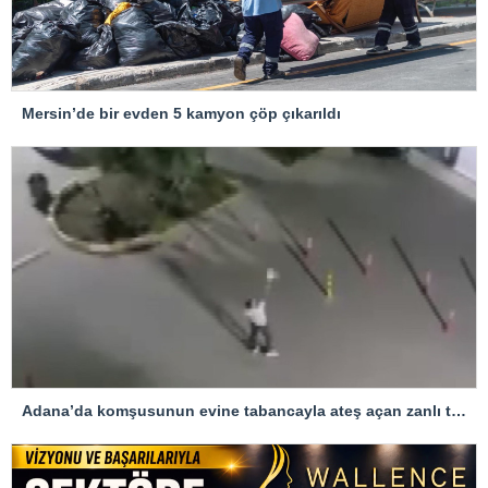
Mersin’de bir evden 5 kamyon çöp çıkarıldı
Adana’da komşusunun evine tabancayla ateş açan zanlı tutuklandı