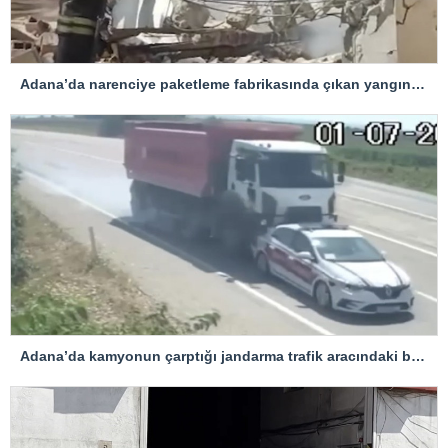
Adana’da narenciye paketleme fabrikasında çıkan yangın kontrol altına alındı
Adana’da kamyonun çarptığı jandarma trafik aracındaki bir personel yaralandı