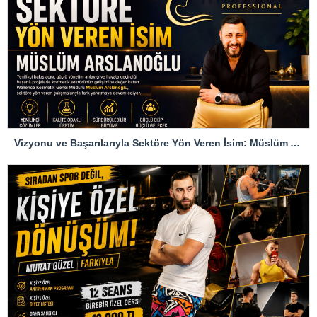
Vizyonu ve Başarılarıyla Sektöre Yön Veren İsim: Müslüm Arslanoğlu