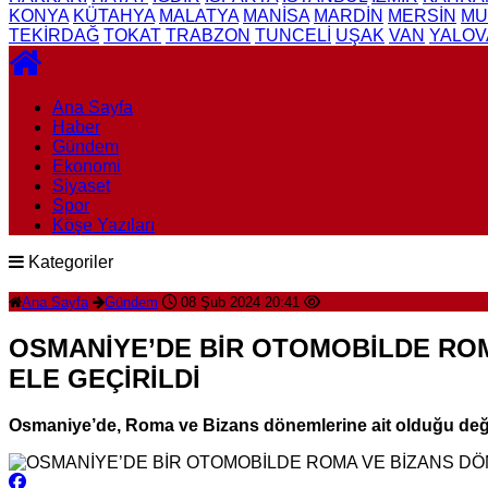
KONYA
KÜTAHYA
MALATYA
MANİSA
MARDİN
MERSİN
MU
TEKİRDAĞ
TOKAT
TRABZON
TUNCELİ
UŞAK
VAN
YALOV
Ana Sayfa
Haber
Gündem
Ekonomi
Siyaset
Spor
Köşe Yazıları
Kategoriler
Ana Sayfa
Gündem
08 Şub 2024 20:41
OSMANİYE’DE BİR OTOMOBİLDE ROM
ELE GEÇİRİLDİ
Osmaniye’de, Roma ve Bizans dönemlerine ait olduğu değerl