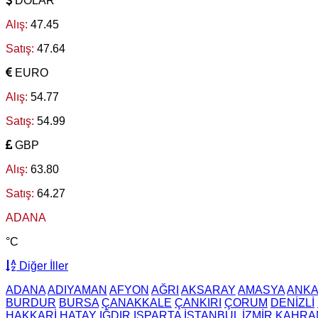
DOLAR
Alış:
47.45
Satış:
47.64
EURO
Alış:
54.77
Satış:
54.99
GBP
Alış:
63.80
Satış:
64.27
ADANA
°C
Diğer İller
ADANA
ADIYAMAN
AFYON
AĞRI
AKSARAY
AMASYA
ANK
BURDUR
BURSA
ÇANAKKALE
ÇANKIRI
ÇORUM
DENİZLİ
HAKKARİ
HATAY
IĞDIR
ISPARTA
İSTANBUL
İZMİR
KAHRA