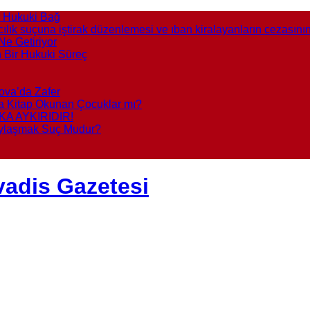
ir Hukuki Bağ
cılık suçuna iştirak düzenlemesi ve ıban kiralayanların cezasını
Ne Getiriyor
n Bir Hukuki Süreç
ova’da Zafer
sa Kitap Okunan Çocuklar mı?
KA AYKIRIDIR!
aylaşmak Suç Mudur?