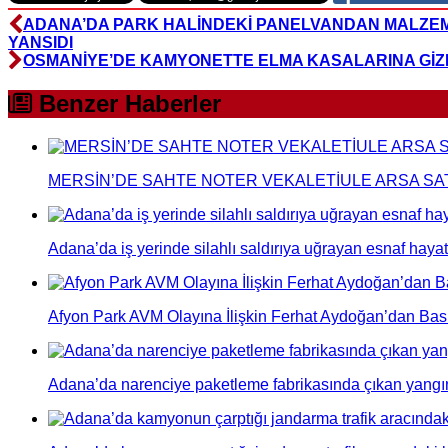
ADANA’DA PARK HALİNDEKİ PANELVANDAN MALZEME
YANSIDI
OSMANİYE’DE KAMYONETTE ELMA KASALARINA GİZL
Benzer Haberler
MERSİN’DE SAHTE NOTER VEKALETİULE ARSA SA
Adana’da iş yerinde silahlı saldırıya uğrayan esnaf hayat
Afyon Park AVM Olayına İlişkin Ferhat Aydoğan’dan Bas
Adana’da narenciye paketleme fabrikasında çıkan yangın 