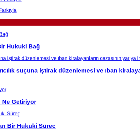
Farkıyla
 Bir Hukuki Bağ
rıcılık suçuna iştirak düzenlemesi ve ıban kiralaya
 Ne Getiriyor
an Bir Hukuki Süreç