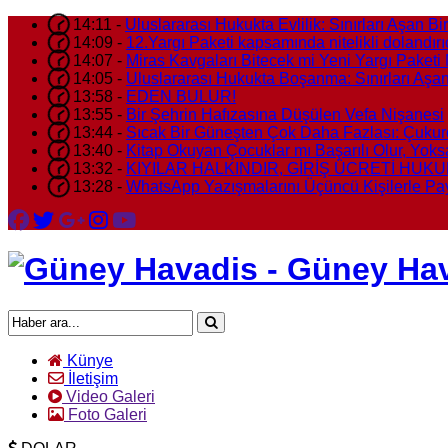
14:11 -
Uluslararası Hukukta Evlilik: Sınırları Aşan B
14:09 -
12.Yargı Paketi kapsamında nitelikli dolandırı
14:07 -
Miras Kavgaları Bitecek mi Yeni Yargı Paketi 
14:05 -
Uluslararası Hukukta Boşanma: Sınırları Aşa
13:58 -
EDEN BULUR!
13:55 -
Bir Şehrin Hafızasına Düşülen Vefa Nişanesi
13:44 -
Sıcak Bir Güneşten Çok Daha Fazlası: Çukur
13:40 -
Kitap Okuyan Çocuklar mı Başarılı Olur, Yok
13:32 -
KIYILAR HALKINDIR, GİRİŞ ÜCRETİ HUKU
13:28 -
WhatsApp Yazışmalarını Üçüncü Kişilerle P
Künye
İletişim
Video Galeri
Foto Galeri