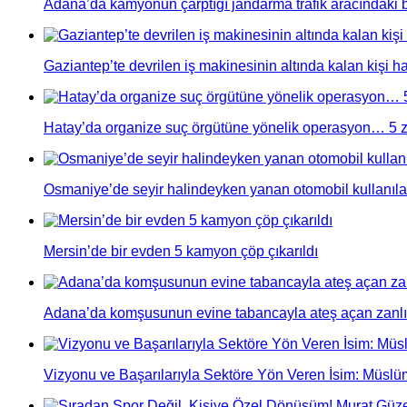
Adana’da kamyonun çarptığı jandarma trafik aracındaki b
Gaziantep’te devrilen iş makinesinin altında kalan kişi ha
Hatay’da organize suç örgütüne yönelik operasyon… 5 za
Osmaniye’de seyir halindeyken yanan otomobil kullanıl
Mersin’de bir evden 5 kamyon çöp çıkarıldı
Adana’da komşusunun evine tabancayla ateş açan zanlı 
Vizyonu ve Başarılarıyla Sektöre Yön Veren İsim: Müslü