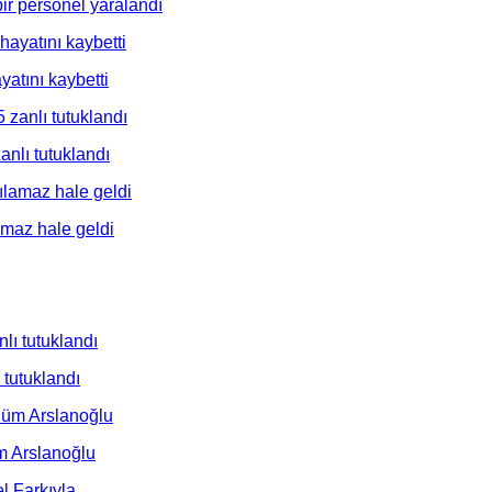
ir personel yaralandı
yatını kaybetti
nlı tutuklandı
amaz hale geldi
tutuklandı
m Arslanoğlu