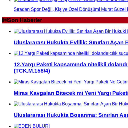
Sıradan Spor Değil, Kişiye Özel Dönüşüm! Murat Güzel 
Son Haberler
Uluslararası Hukukta Evlilik: Sınırları Aşan
12.Yargı Paketi kapsamında nitelikli dolandı
(TCK.M.158/4)
Miras Kavgaları Bitecek mi Yeni Yargı Paketi
Uluslararası Hukukta Boşanma: Sınırları Aş