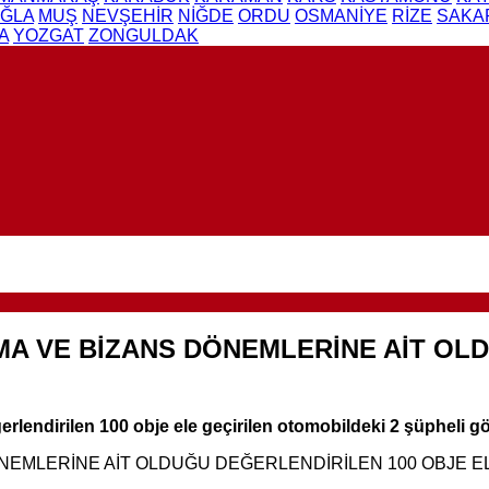
ĞLA
MUŞ
NEVŞEHİR
NİĞDE
ORDU
OSMANİYE
RİZE
SAKA
A
YOZGAT
ZONGULDAK
A VE BİZANS DÖNEMLERİNE AİT OLD
endirilen 100 obje ele geçirilen otomobildeki 2 şüpheli gö