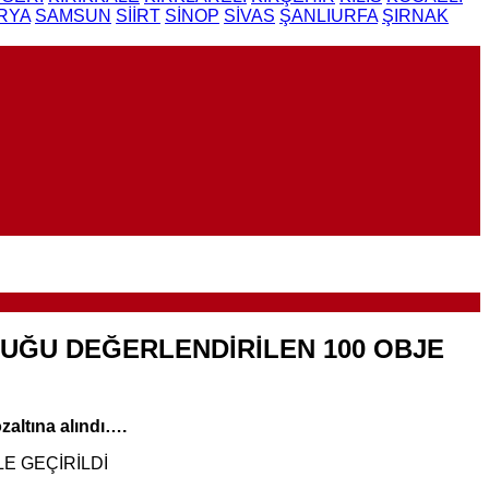
RYA
SAMSUN
SİİRT
SİNOP
SİVAS
ŞANLIURFA
ŞIRNAK
UĞU DEĞERLENDİRİLEN 100 OBJE
zaltına alındı….