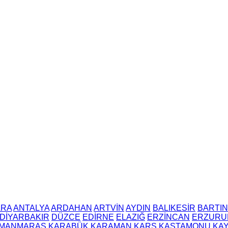
ARA
ANTALYA
ARDAHAN
ARTVİN
AYDIN
BALIKESİR
BARTIN
DİYARBAKIR
DÜZCE
EDİRNE
ELAZIĞ
ERZİNCAN
ERZURU
MANMARAŞ
KARABÜK
KARAMAN
KARS
KASTAMONU
KAY