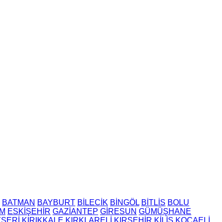
BATMAN
BAYBURT
BİLECİK
BİNGÖL
BİTLİS
BOLU
M
ESKİŞEHİR
GAZİANTEP
GİRESUN
GÜMÜŞHANE
SERİ
KIRIKKALE
KIRKLARELİ
KIRŞEHİR
KİLİS
KOCAELİ