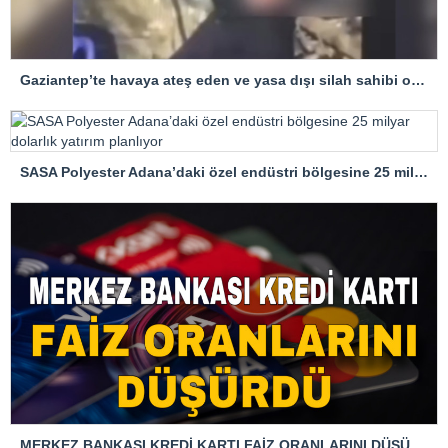
Gaziantep’te havaya ateş eden ve yasa dışı silah sahibi olan 7 şüpheli gözaltına alındı
SASA Polyester Adana’daki özel endüstri bölgesine 25 milyar dolarlık yatırım planlıyor
MERKEZ BANKASI KREDİ KARTI FAİZ ORANLARINI DÜŞÜRDÜ