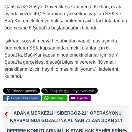
Çalışma ve Sosyal Güvenlik Bakanı Vedat Işıkhan, ocak
ayında yüzde 49,25 oranında yükseltme yapılan SSK ve
Bağ-Kur emeklileri ve hak sahiplerinin aylık fark tutarlarının
ödemesine 6 Şubat’ta başlanacağını bildirdi.
Işıkhan, sosyal medya hesabından yaptığı paylaşımda,
ödemelerin SSK kapsamında emekli olanlar için 6
Şubat’ta, Bağ-Kur kapsamında emekli olanlar için de 7
Şubat’ta gerçekleştirileceği bilgisini vererek, “Kıymetli
emeklilerimiz için hayırlı olmasını diliyorum.” ifadelerini
kullandı.
Facebook'ta paylaş
WhatsApp
E-posta
ADANA MERKEZLİ “SİBERGÖZ-21” OPERASYONU
KAPSAMINDA GÖZALTINA ALINAN 71 ZANLIDAN 21’İ
TUTUKLANDI
DEPREM KONUTLARININ İLK ETABI HAK SAHİPLERİNE