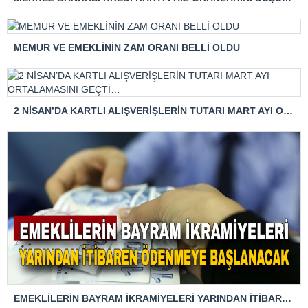
MEMUR VE EMEKLİNİN ZAM ORANI BELLİ OLDU
2 NİSAN’DA KARTLI ALIŞVERİŞLERİN TUTARI MART AYI ORTALAMASINI GEÇTİ…
EMEKLİLERİN BAYRAM İKRAMİYELERİ YARINDAN İTİBAREN ÖDENMEYE BAŞLANACAK