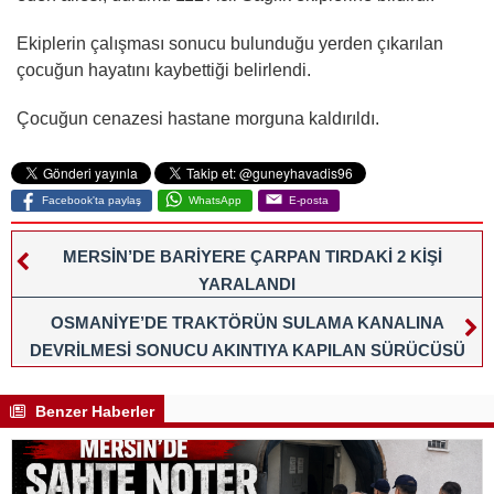
Ekiplerin çalışması sonucu bulunduğu yerden çıkarılan
çocuğun hayatını kaybettiği belirlendi.
Çocuğun cenazesi hastane morguna kaldırıldı.
Facebook'ta paylaş
WhatsApp
E-posta
MERSİN’DE BARİYERE ÇARPAN TIRDAKİ 2 KİŞİ
YARALANDI
OSMANİYE’DE TRAKTÖRÜN SULAMA KANALINA
DEVRİLMESİ SONUCU AKINTIYA KAPILAN SÜRÜCÜSÜ
YAŞAMINI YİTİRDİ
Benzer Haberler