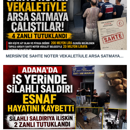
MERSİN’DE SAHTE NOTER VEKALETİULE ARSA SATMAYA ÇALIŞTIRLAR