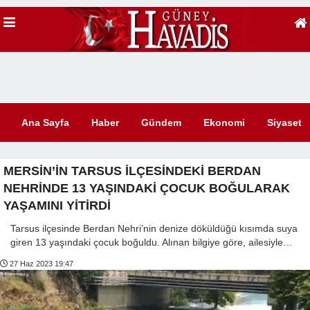
Ana Sayfa
Haber
Gündem
Ekonomi
Siyaset
MERSİN’İN TARSUS İLÇESİNDEKİ BERDAN
NEHRİNDE 13 YAŞINDAKİ ÇOCUK BOĞULARAK
YAŞAMINI YİTİRDİ
Tarsus ilçesinde Berdan Nehri’nin denize döküldüğü kısımda suya
giren 13 yaşındaki çocuk boğuldu. Alınan bilgiye göre, ailesiyle…
27 Haz 2023 19:47