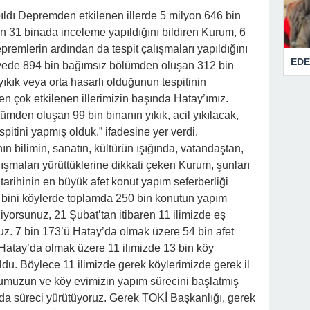
ıldı Depremden etkilenen illerde 5 milyon 646 bin
 31 binada inceleme yapıldığını bildiren Kurum, 6
emlerin ardından da tespit çalışmaları yapıldığını
EDE
vede 894 bin bağımsız bölümden oluşan 312 bin
 yıkık veya orta hasarlı olduğunun tespitinin
en çok etkilenen illerimizin başında Hatay’ımız.
mden oluşan 99 bin binanın yıkık, acil yıkılacak,
pitini yapmış olduk.” ifadesine yer verdi.
n bilimin, sanatın, kültürün ışığında, vatandaştan,
çalışmaları yürüttüklerine dikkati çeken Kurum, şunları
tarihinin en büyük afet konut yapım seferberliği
bini köylerde toplamda 250 bin konutun yapım
iyorsunuz, 21 Şubat’tan itibaren 11 ilimizde eş
uz. 7 bin 173’ü Hatay’da olmak üzere 54 bin afet
Hatay’da olmak üzere 11 ilimizde 13 bin köy
du. Böylece 11 ilimizde gerek köylerimizde gerek il
tumuzun ve köy evimizin yapım sürecini başlatmış
a süreci yürütüyoruz. Gerek TOKİ Başkanlığı, gerek