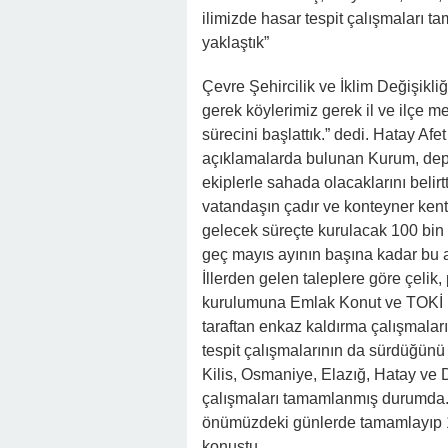
ilimizde hasar tespit çalışmaları 
yaklaştık”
Çevre Şehircilik ve İklim Değişikl
gerek köylerimiz gerek il ve ilçe 
sürecini başlattık.” dedi. Hatay Af
açıklamalarda bulunan Kurum, dep
ekiplerle sahada olacaklarını belir
vatandaşın çadır ve konteyner ken
gelecek süreçte kurulacak 100 bin
geç mayıs ayının başına kadar bu al
İllerden gelen taleplere göre çelik
kurulumuna Emlak Konut ve TOKİ il
taraftan enkaz kaldırma çalışmalar
tespit çalışmalarının da sürdüğün
Kilis, Osmaniye, Elazığ, Hatay ve D
çalışmaları tamamlanmış durumda. D
önümüzdeki günlerde tamamlayıp 11 
konuştu.