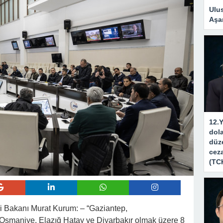
Ulus
Aşa
12.Y
dola
düze
ceza
(TC
iği Bakanı Murat Kurum: – “Gaziantep,
Osmaniye, Elazığ Hatay ve Diyarbakır olmak üzere 8