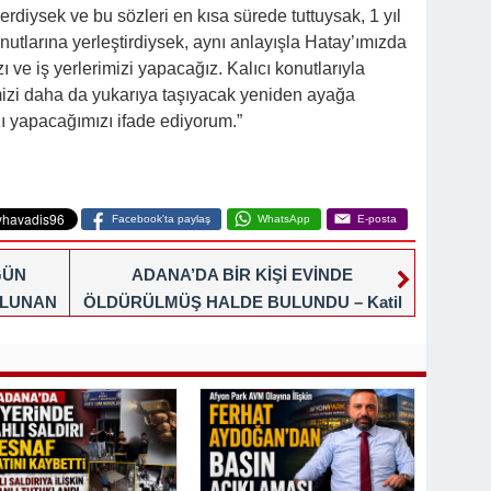
erdiysek ve bu sözleri en kısa sürede tuttuysak, 1 yıl
nutlarına yerleştirdiysek, aynı anlayışla Hatay’ımızda
ı ve iş yerlerimizi yapacağız. Kalıcı konutlarıyla
rimizi daha da yukarıya taşıyacak yeniden ayağa
zı yapacağımızı ifade ediyorum.”
Facebook'ta paylaş
WhatsApp
E-posta
GÜN
ADANA’DA BİR KİŞİ EVİNDE
ULUNAN
ÖLDÜRÜLMÜŞ HALDE BULUNDU – Katil
DI
zanlısı komşu genç tutuklandı