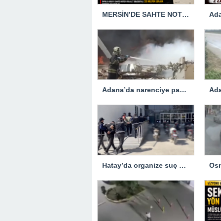
MERSİN’DE SAHTE NOTER VEKALETİULE ARSA SATMAYA ÇALIŞTIRLAR
Adana’da narenciye paketleme fabrikasında çıkan yangın kontrol altına alındı
Hatay’da organize suç örgütüne yönelik operasyon… 5 zanlı tutuklandı