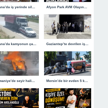
Adana’da iş yerinde silahlı saldırıya uğrayan esnaf hayatını kaybetti
Afyon Park AVM Olayına İlişkin Ferhat Aydoğan’dan Basın Açıklaması
Adana’da kamyonun çarptığı jandarma trafik aracındaki bir personel yaralandı
Gaziantep’te devrilen iş makinesinin altında kalan kişi hayatını kaybetti
Osmaniye’de seyir halindeyken yanan otomobil kullanılamaz hale geldi
Mersin’de bir evden 5 kamyon çöp çıkarıldı