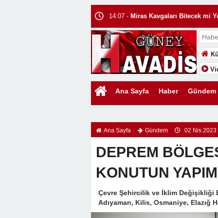
14:07 -
Miras Kavgaları Bitecek mi Ye
14:05 -
Uluslararası Hukukta Boşanma
13:58 -
EDEN BULUR!
13:55 -
Bir Şehrin Hafızasına Düşüle
Kü
13:44 -
Sıcak Bir Güneşten Çok Daha
Vi
13:40 -
Kitap Okuyan Çocuklar mı Ba
13:32 -
KIYILAR HALKINDIR, GİRİŞ
Ana Sayfa
Haber
Gündem
13:28 -
WhatsApp Yazışmalarını Üçü
14:11 -
Uluslararası Hukukta Evlilik:
Ana Sayfa
Gündem
02 Nis 2023 
DEPREM BÖLGESİ
KONUTUN YAPIM
Çevre Şehircilik ve İklim Değişikli
Adıyaman, Kilis, Osmaniye, Elazığ 