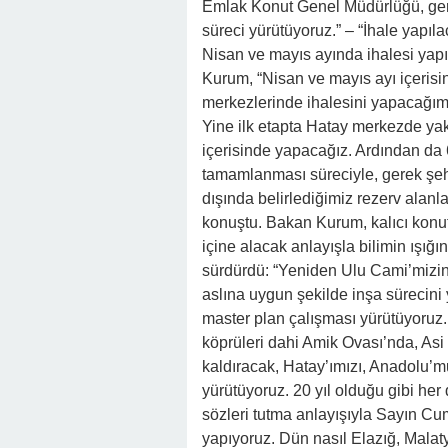
Emlak Konut Genel Müdürlüğü, gere
süreci yürütüyoruz.” – “İhale yapıl
Nisan ve mayıs ayında ihalesi yapı
Kurum, “Nisan ve mayıs ayı içerisin
merkezlerinde ihalesini yapacağımı
Yine ilk etapta Hatay merkezde yak
içerisinde yapacağız. Ardından da 
tamamlanması süreciyle, gerek şeh
dışında belirlediğimiz rezerv alanl
konuştu. Bakan Kurum, kalıcı konutla
içine alacak anlayışla bilimin ışığ
sürdürdü: “Yeniden Ulu Cami’mizin
aslına uygun şekilde inşa sürecini
master plan çalışması yürütüyoruz.
köprüleri dahi Amik Ovası’nda, As
kaldıracak, Hatay’ımızı, Anadolu’m
yürütüyoruz. 20 yıl olduğu gibi her
sözleri tutma anlayışıyla Sayın Cu
yapıyoruz. Dün nasıl Elazığ, Malat