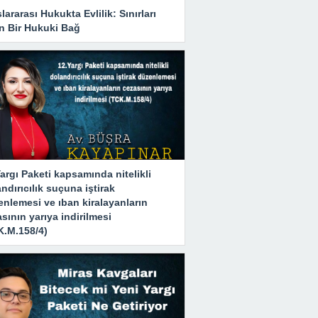
lararası Hukukta Evlilik: Sınırları
n Bir Hukuki Bağ
argı Paketi kapsamında nitelikli
ndırıcılık suçuna iştirak
nlemesi ve ıban kiralayanların
sının yarıya indirilmesi
K.M.158/4)