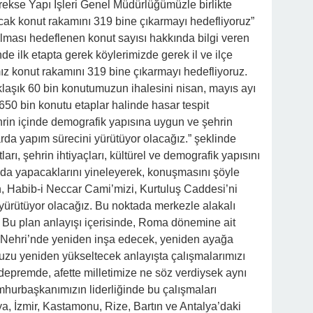
kse Yapı İşleri Genel Müdürlüğümüzle birlikte
acak konut rakamını 319 bine çıkarmayı hedefliyoruz”
lması hedeflenen konut sayısı hakkında bilgi veren
de ilk etapta gerek köylerimizde gerek il ve ilçe
z konut rakamını 319 bine çıkarmayı hedefliyoruz.
laşık 60 bin konutumuzun ihalesini nisan, mayıs ayı
650 bin konutu etaplar halinde hasar tespit
rin içinde demografik yapısına uygun ve şehrin
arda yapım sürecini yürütüyor olacağız.” şeklinde
rı, şehrin ihtiyaçları, kültürel ve demografik yapısını
ında yapacaklarını yineleyerek, konuşmasını şöyle
, Habib-i Neccar Cami’mizi, Kurtuluş Caddesi’ni
 yürütüyor olacağız. Bu noktada merkezle alakalı
 Bu plan anlayışı içerisinde, Roma dönemine ait
i Nehri’nde yeniden inşa edecek, yeniden ayağa
uzu yeniden yükseltecek anlayışta çalışmalarımızı
 depremde, afette milletimize ne söz verdiysek aynı
mhurbaşkanımızın liderliğinde bu çalışmaları
ya, İzmir, Kastamonu, Rize, Bartın ve Antalya’daki