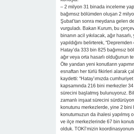
– 2 milyon 31 binada inceleme yap
bağımsız bölümden oluşan 2 milyon
Şubat’tan sonra meydana gelen depr
vurguladı. Bakan Kurum, bu çerçe
binanın acil yıkılacak, ağır hasarlı,
yapıldığını belirterek, “Depremden 
Hatay’da 333 bin 825 bağımsız bölü
ağır veya orta hasarlı olduğunun tes
Öte yandan yeni konutların yapımını
esnaftan her türlü fikirleri alarak 
kaydetti: “Hatay’ımızda cumhuriyet 
kapsamında 216 bini merkezler 34 
sürecini başlatmış bulunuyoruz. Bil
zamanlı inşaat sürecini sürdürüyor
konutunu merkezlerde, yine 2 bini 
konutumuzun da ihalesi yapılmış ol
ve ilçe merkezlerinde 67 bin konu
olduk. TOKİ’mizin koordinasyonund