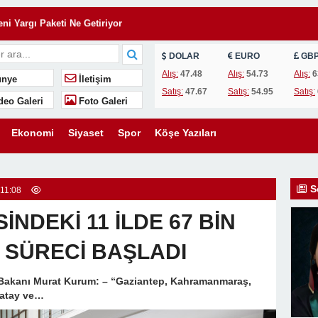
ni Yargı Paketi Ne Getiriyor
: Sınırları Aşan Bir Hukuki Süreç
DOLAR
EURO
GB
n Vefa Nişanesi
Alış:
47.48
Alış:
54.73
Alış:
6
nye
İletişim
 Fazlası: Çukurova’da Zafer
Satış:
47.67
Satış:
54.95
Satış:
deo Galeri
Foto Galeri
şarılı Olur, Yoksa Kitap Okunan Çocuklar mı?
 ÜCRETİ HUKUKA AYKIRIDIR!
Ekonomi
Siyaset
Spor
Köşe Yazıları
ncü Kişilerle Paylaşmak Suç Mudur?
 Sınırları Aşan Bir Hukuki Bağ
S
11:08
NDEKİ 11 İLDE 67 BİN
 SÜRECİ BAŞLADI
ği Bakanı Murat Kurum: – “Gaziantep, Kahramanmaraş,
Hatay ve…