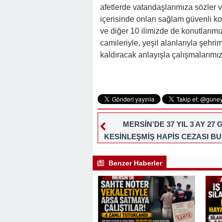
afetlerde vatandaşlarımıza sözler v
içerisinde onları sağlam güvenli ko
ve diğer 10 ilimizde de konutlarımız
camileriyle, yeşil alanlarıyla şeh
kaldıracak anlayışla çalışmalarımı
MERSİN’DE 37 YIL 3 AY 27 
KESİNLEŞMİŞ HAPİS CEZASI B
FİRARİ HÜKÜMLÜ YAKALAN
Benzer Haberler