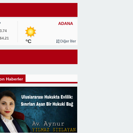
ADANA
P
3.74
64.21
°C
Diğer İller
on Haberler