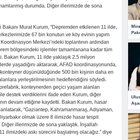
tamamlanmış durumda. Diğer illerimizde de sona
Mira
iği Bakanı Murat Kurum, “Depremden etkilenen 11 ilde,
Pake
merkezlerimizde 67 bin konutun ve köy evinin yapım
et Koordinasyon Merkezi’ndeki toplantının ardından
rem bölgesindeki işlemler tamamlanana kadar tüm
tti. Bakan Kurum, 11 ilde yaklaşık 2,5 milyon
tlerde yaşadığını aktararak, AFAD koordinasyonunda,
 konteyner düşünüldüğünde 500 bin kişinin daha en
anlara yerleştirilmesinin hedeflendiğini söyledi.
, prefabrik, konteynerden geçici yaşam alanları
e destek verdiklerini ifade eden Kurum, diğer
Ulus
ının devam ettiğine kaydetti. Bakan Kurum, hasar
Aşa
ü anlatarak, “Gaziantep, Kahramanmaraş, Adıyaman,
iyarbakır olmak üzere 8 ilimizde hasar tespit
iğer illerimizde de sona yaklaştık. İnşallah
ilimizdeki askı sürecini başlatmış olacağız.” diye