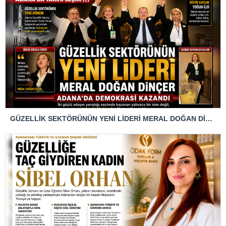
GÜZELLİK SEKTÖRÜNÜN YENİ LİDERİ MERAL DOĞAN DİNÇER ADANA’DA DEMOKRASİ KAZANDI