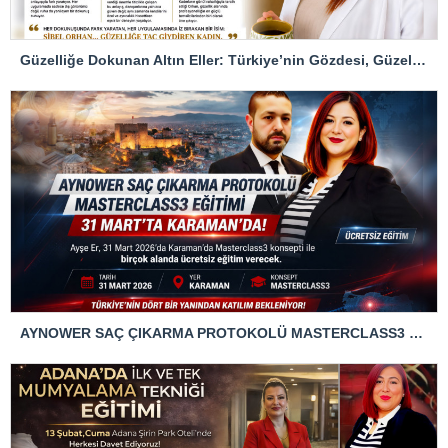
Güzelliğe Dokunan Altın Eller: Türkiye’nin Gözdesi, Güzelliğe Taç Giydiren Kadın SİBEL ORHAN
AYNOWER SAÇ ÇIKARMA PROTOKOLÜ MASTERCLASS3 EĞİTİMİ 31 MART’TA KARAMAN’DA!