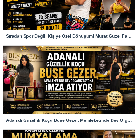
Sıradan Spor Değil, Kişiye Özel Dönüşüm! Murat Güzel Farkıyla
Adanalı Güzellik Koçu Buse Gezer, Memleketinde Dev Organizasyona İmza Atıyor…