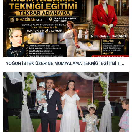
YOĞUN İSTEK ÜZERİNE MUMYALAMA TEKNİĞİ EĞİTİMİ TEKRAR ADANA’DA