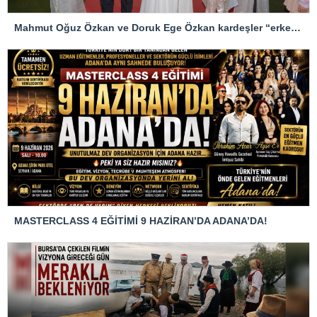
Mahmut Oğuz Özkan ve Doruk Ege Özkan kardeşler “erkekliğe merhaba” dedi
MASTERCLASS 4 EĞİTİMİ 9 HAZİRAN’DA ADANA’DA!