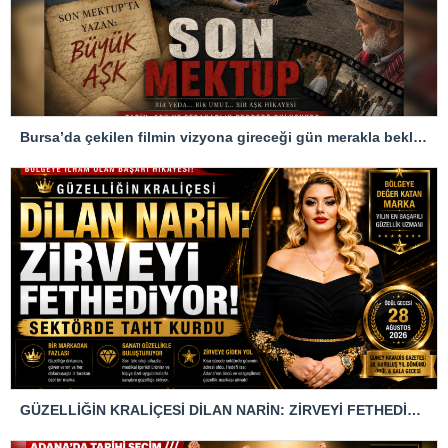
Bursa’da çekilen filmin vizyona gireceği gün merakla bekleniyor
GÜZELLİĞİN KRALİÇESİ DİLAN NARİN: ZİRVEYİ FETHEDİYOR! SÖKTÖRDE TAHT KURDU