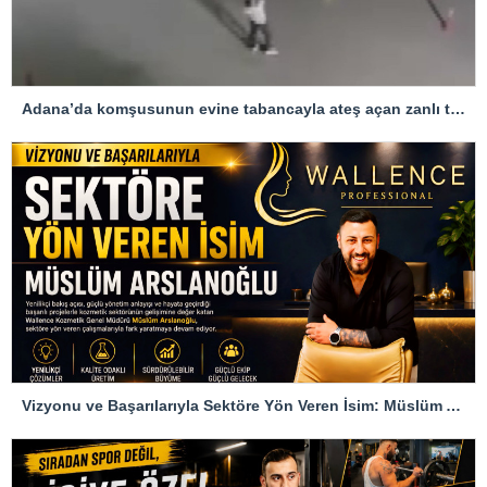
Adana’da komşusunun evine tabancayla ateş açan zanlı tutuklandı
Vizyonu ve Başarılarıyla Sektöre Yön Veren İsim: Müslüm Arslanoğlu