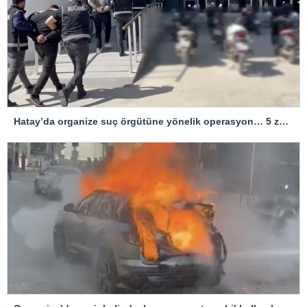
Hatay’da organize suç örgütüne yönelik operasyon… 5 zanlı tutuklandı