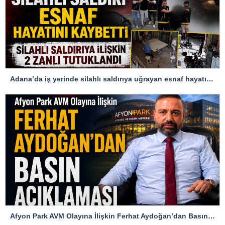
Adana’da iş yerinde silahlı saldırıya uğrayan esnaf hayatını kaybetti
Afyon Park AVM Olayına İlişkin Ferhat Aydoğan’dan Basın Açıklaması