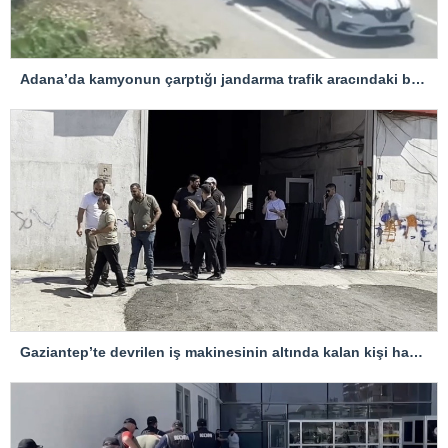
Adana’da kamyonun çarptığı jandarma trafik aracındaki bir personel yaralandı
Gaziantep’te devrilen iş makinesinin altında kalan kişi hayatını kaybetti