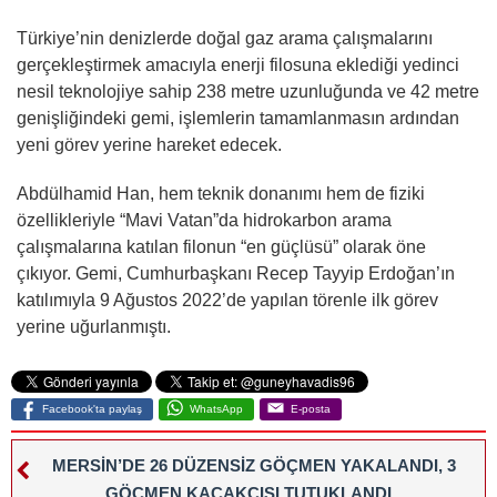
Türkiye’nin denizlerde doğal gaz arama çalışmalarını
gerçekleştirmek amacıyla enerji filosuna eklediği yedinci
nesil teknolojiye sahip 238 metre uzunluğunda ve 42 metre
genişliğindeki gemi, işlemlerin tamamlanmasın ardından
yeni görev yerine hareket edecek.
Abdülhamid Han, hem teknik donanımı hem de fiziki
özellikleriyle “Mavi Vatan”da hidrokarbon arama
çalışmalarına katılan filonun “en güçlüsü” olarak öne
çıkıyor. Gemi, Cumhurbaşkanı Recep Tayyip Erdoğan’ın
katılımıyla 9 Ağustos 2022’de yapılan törenle ilk görev
yerine uğurlanmıştı.
Facebook'ta paylaş
WhatsApp
E-posta
MERSİN’DE 26 DÜZENSİZ GÖÇMEN YAKALANDI, 3
GÖÇMEN KAÇAKÇISI TUTUKLANDI