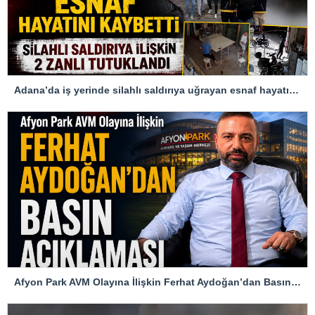
Adana’da iş yerinde silahlı saldırıya uğrayan esnaf hayatını kaybetti
Afyon Park AVM Olayına İlişkin Ferhat Aydoğan’dan Basın Açıklaması