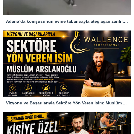
Adana’da komşusunun evine tabancayla ateş açan zanlı tutuklandı
Vizyonu ve Başarılarıyla Sektöre Yön Veren İsim: Müslüm Arslanoğlu