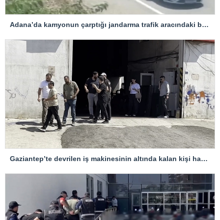
Adana’da kamyonun çarptığı jandarma trafik aracındaki bir personel yaralandı
Gaziantep’te devrilen iş makinesinin altında kalan kişi hayatını kaybetti