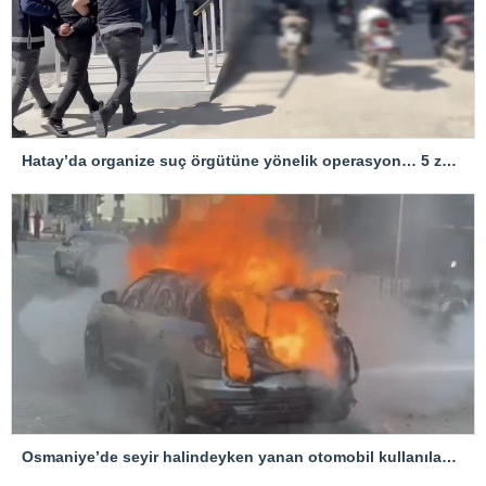
Hatay’da organize suç örgütüne yönelik operasyon… 5 zanlı tutuklandı
Osmaniye’de seyir halindeyken yanan otomobil kullanılamaz hale geldi