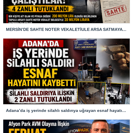
MERSİN’DE SAHTE NOTER VEKALETİULE ARSA SATMAYA ÇALIŞTIRLAR
Adana’da iş yerinde silahlı saldırıya uğrayan esnaf hayatını kaybetti