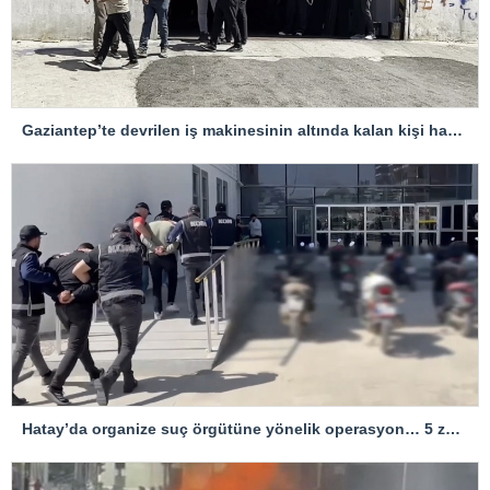
Gaziantep’te devrilen iş makinesinin altında kalan kişi hayatını kaybetti
Hatay’da organize suç örgütüne yönelik operasyon… 5 zanlı tutuklandı