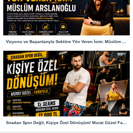
Vizyonu ve Başarılarıyla Sektöre Yön Veren İsim: Müslüm Arslanoğlu
Sıradan Spor Değil, Kişiye Özel Dönüşüm! Murat Güzel Farkıyla