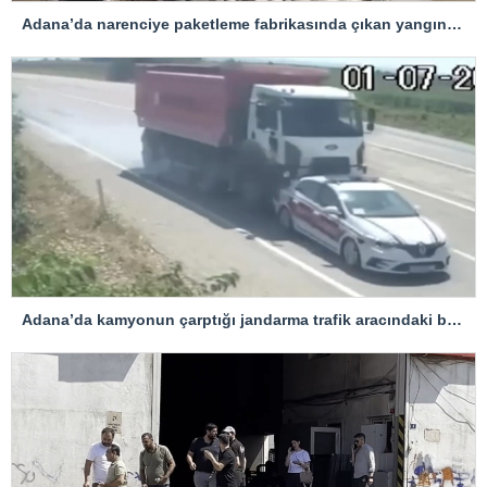
Adana’da narenciye paketleme fabrikasında çıkan yangın kontrol altına alındı
Adana’da kamyonun çarptığı jandarma trafik aracındaki bir personel yaralandı