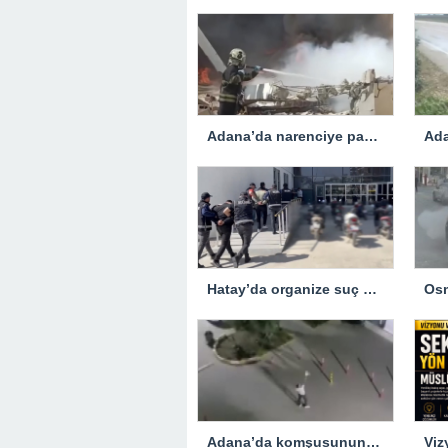
Adana’da narenciye paketleme fabrikasında çıkan yangın kontrol altına alındı
Hatay’da organize suç örgütüne yönelik operasyon… 5 zanlı tutuklandı
Adana’da komşusunun evine tabancayla ateş açan zanlı tutuklandı