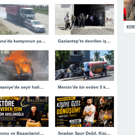
EDE
Adana’da kamyonun çarptığı jandarma trafik aracındaki bir personel yaralandı
Gaziantep’te devrilen iş makinesinin altında kalan kişi hayatını kaybetti
Osmaniye’de seyir halindeyken yanan otomobil kullanılamaz hale geldi
Mersin’de bir evden 5 kamyon çöp çıkarıldı
Vizyonu ve Başarılarıyla Sektöre Yön Veren İsim: Müslüm Arslanoğlu
Sıradan Spor Değil, Kişiye Özel Dönüşüm! Murat Güzel Farkıyla