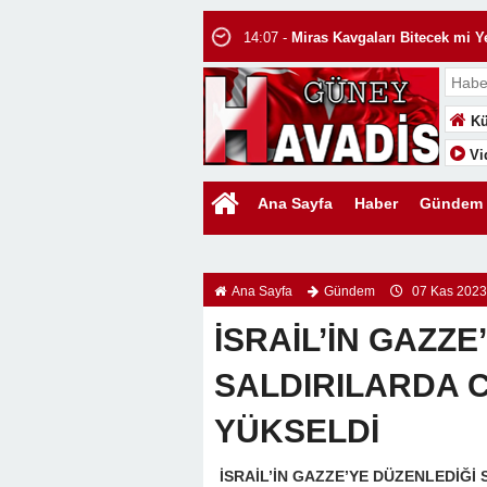
14:07 -
Miras Kavgaları Bitecek mi Ye
14:05 -
Uluslararası Hukukta Boşanma
13:58 -
EDEN BULUR!
13:55 -
Bir Şehrin Hafızasına Düşüle
Kü
13:44 -
Sıcak Bir Güneşten Çok Daha
Vi
13:40 -
Kitap Okuyan Çocuklar mı Ba
Ana Sayfa
Haber
Gündem
13:32 -
KIYILAR HALKINDIR, GİRİŞ
13:28 -
WhatsApp Yazışmalarını Üçü
14:11 -
Uluslararası Hukukta Evlilik:
Ana Sayfa
Gündem
07 Kas 2023
İSRAİL’İN GAZZE
SALDIRILARDA C
YÜKSELDİ
İSRAİL’İN GAZZE’YE DÜZENLEDİĞİ 