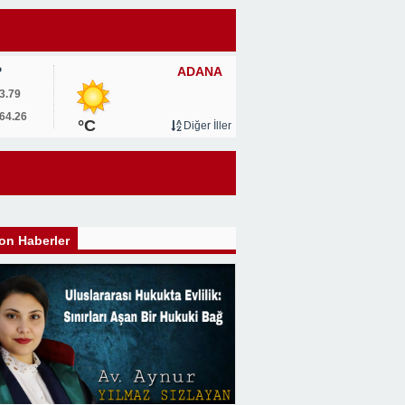
ADANA
P
3.79
64.26
°C
Diğer İller
on Haberler