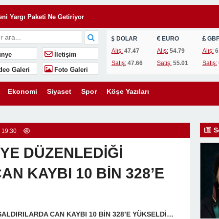
ni Yargı Paketi Ne Getiriyor
: Sınırları Aşan Bir Hukuki Süreç
DOLAR
EURO
GB
n Vefa Nişanesi
Alış:
47.47
Alış:
54.79
Alış:
6
nye
İletişim
 Fazlası: Çukurova’da Zafer
Satış:
47.66
Satış:
55.01
Satış:
deo Galeri
Foto Galeri
şarılı Olur, Yoksa Kitap Okunan Çocuklar mı?
Ekonomi
Siyaset
Spor
Köşe Yazıları
 ÜCRETİ HUKUKA AYKIRIDIR!
ncü Kişilerle Paylaşmak Suç Mudur?
 Sınırları Aşan Bir Hukuki Bağ
S
 19:30
’YE DÜZENLEDİĞİ
AN KAYBI 10 BİN 328’E
SALDIRILARDA CAN KAYBI 10 BİN 328’E YÜKSELDİ…