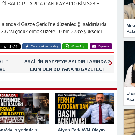
Ğİ SALDIRILARDA CAN KAYBI 10 BİN 328’E
 altındaki Gazze Şeridi’ne düzenlediği saldırılarda
Mira
Pake
bin 237’si çocuk olmak üzere 10 bin 328’e yükseldi.
Facebook'ta paylaş
WhatsApp
E-posta
LI”
İSRAİL’İN GAZZE’YE SALDIRILARINDA 7
VE
EKİM’DEN BU YANA 48 GAZETECİ
IK
ÖLDÜ!
ÜPHELİ
Ulus
Aşa
Adana’da iş yerinde silahlı saldırıya uğrayan esnaf hayatını kaybetti
Afyon Park AVM Olayına İlişkin Ferhat Aydoğan’dan Basın Açıklaması