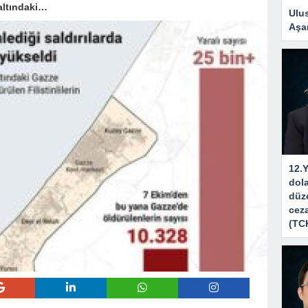
 altındaki…
Ulus
Aşa
12.Y
dola
düze
ceza
(TC