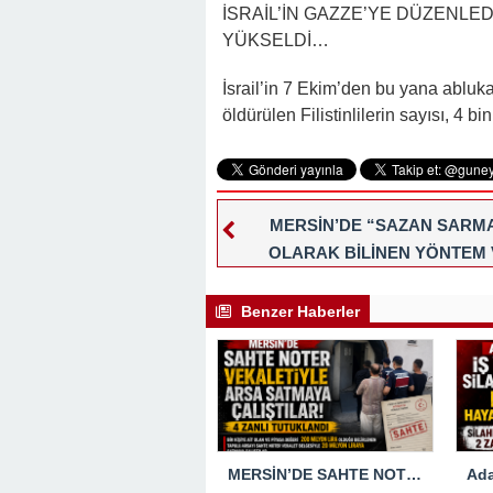
İSRAİL’İN GAZZE’YE DÜZENLEDİ
YÜKSELDİ…
İsrail’in 7 Ekim’den bu yana abluka
öldürülen Filistinlilerin sayısı, 4 
MERSİN’DE “SAZAN SARMA
OLARAK BİLİNEN YÖNTEM 
ŞANTAJLA DOLANDIRICIL
YAPTIKLARI ÖNE SÜRÜLEN 18 Ş
Benzer Haberler
YAKALANDI
MERSİN’DE SAHTE NOTER VEKALETİULE ARSA SATMAYA ÇALIŞTIRLAR