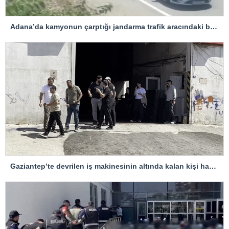
Adana’da kamyonun çarptığı jandarma trafik aracındaki bir personel yaralandı
Gaziantep’te devrilen iş makinesinin altında kalan kişi hayatını kaybetti