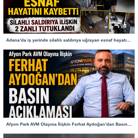
Adana’da iş yerinde silahlı saldırıya uğrayan esnaf hayatını kaybetti
Afyon Park AVM Olayına İlişkin Ferhat Aydoğan’dan Basın Açıklaması