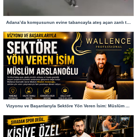
Adana’da komşusunun evine tabancayla ateş açan zanlı tutuklandı
Vizyonu ve Başarılarıyla Sektöre Yön Veren İsim: Müslüm Arslanoğlu