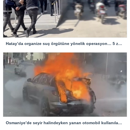
Hatay’da organize suç örgütüne yönelik operasyon… 5 zanlı tutuklandı
Osmaniye’de seyir halindeyken yanan otomobil kullanılamaz hale geldi